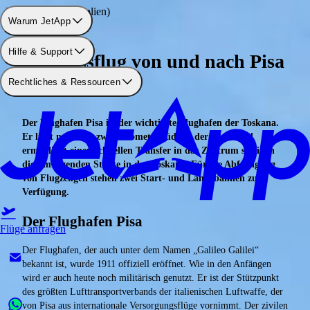
Flughafen: Pisa (Italien)
Warum JetApp
Hilfe & Support
Businessflug von und nach Pisa
Rechtliches & Ressourcen
chartern
Der Flughafen Pisa ist der wichtigste Flughafen der Toskana.
Er liegt nur etwa zwei Kilometer südlich der Stadt und
ermöglicht einen schnellen Transfer in das Zentrum sowie in
die umliegenden Städte in der Toskana. Für die Abfertigung
von Flugzeugen stehen zwei Start- und Landebahnen zur
Verfügung.
Der Flughafen Pisa
Flüge anfragen
Der Flughafen, der auch unter dem Namen „Galileo Galilei“
bekannt ist, wurde 1911 offiziell eröffnet. Wie in den Anfängen
wird er auch heute noch militärisch genutzt. Er ist der Stützpunkt
des größten Lufttransportverbands der italienischen Luftwaffe, der
von Pisa aus internationale Versorgungsflüge vornimmt. Der zivilen