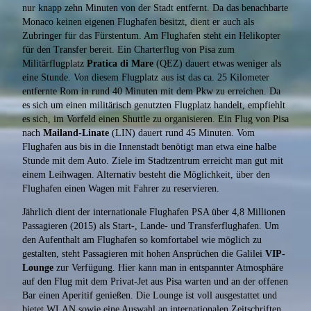
nur knapp zehn Minuten von der Stadt entfernt. Da das benachbarte
Monaco keinen eigenen Flughafen besitzt, dient er auch als
Zubringer für das Fürstentum. Am Flughafen steht ein Helikopter
für den Transfer bereit. Ein Charterflug von Pisa zum
Militärflugplatz
Pratica di Mare
(QEZ) dauert etwas weniger als
eine Stunde. Von diesem Flugplatz aus ist das ca. 25 Kilometer
entfernte Rom in rund 40 Minuten mit dem Pkw zu erreichen. Da
es sich um einen militärisch genutzten Flugplatz handelt, empfiehlt
es sich, im Vorfeld einen Shuttle zu organisieren. Ein Flug von Pisa
nach
Mailand-Linate
(LIN) dauert rund 45 Minuten. Vom
Flughafen aus bis in die Innenstadt benötigt man etwa eine halbe
Stunde mit dem Auto. Ziele im Stadtzentrum erreicht man gut mit
einem Leihwagen. Alternativ besteht die Möglichkeit, über den
Flughafen einen Wagen mit Fahrer zu reservieren.
Jährlich dient der internationale Flughafen PSA über 4,8 Millionen
Passagieren (2015) als Start-, Lande- und Transferflughafen. Um
den Aufenthalt am Flughafen so komfortabel wie möglich zu
gestalten, steht Passagieren mit hohen Ansprüchen die Galilei
VIP-
Lounge
zur Verfügung. Hier kann man in entspannter Atmosphäre
auf den Flug mit dem Privat-Jet aus Pisa warten und an der offenen
Bar einen Aperitif genießen. Die Lounge ist voll ausgestattet und
bietet WLAN sowie eine Auswahl an internationalen Zeitschriften.