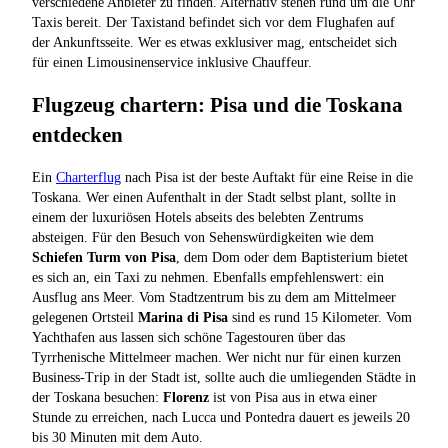
verschiedene Anbieter zu finden. Alternativ stehen rund um die Uhr
Taxis bereit. Der Taxistand befindet sich vor dem Flughafen auf
der Ankunftsseite. Wer es etwas exklusiver mag, entscheidet sich
für einen Limousinenservice inklusive Chauffeur.
Flugzeug chartern: Pisa und die Toskana
entdecken
Ein
Charterflug
nach Pisa ist der beste Auftakt für eine Reise in die
Toskana. Wer einen Aufenthalt in der Stadt selbst plant, sollte in
einem der luxuriösen Hotels abseits des belebten Zentrums
absteigen. Für den Besuch von Sehenswürdigkeiten wie dem
Schiefen Turm von Pisa
, dem Dom oder dem Baptisterium bietet
es sich an, ein Taxi zu nehmen. Ebenfalls empfehlenswert: ein
Ausflug ans Meer. Vom Stadtzentrum bis zu dem am Mittelmeer
gelegenen Ortsteil
Marina di Pisa
sind es rund 15 Kilometer. Vom
Yachthafen aus lassen sich schöne Tagestouren über das
Tyrrhenische Mittelmeer machen. Wer nicht nur für einen kurzen
Business-Trip in der Stadt ist, sollte auch die umliegenden Städte in
der Toskana besuchen:
Florenz
ist von Pisa aus in etwa einer
Stunde zu erreichen, nach Lucca und Pontedra dauert es jeweils 20
bis 30 Minuten mit dem Auto.