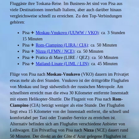
Fluggäste ihre Toskana-Reise. Im Business-Jet sind von Pisa aus
viele Destinationen innerhalb Italiens, aber auch darüber hinaus
vergleichsweise schnell zu erreichen. Zu den Top-Verbindungen
gehören:
Pisa ✈
Moskau-Vnukovo (UUWW / VKO)
: ca. 3 Stunden
15 Minuten
Pisa ✈
Rom-Ciampino (LIRA / CIA)
: ca. 50 Minuten
Pisa ✈
Nizza (LFMN / NCE)
: ca. 50 Minuten
Pisa ✈ Pratica di Mare (LIRE / QEZ): ca. 50 Minuten
Pisa ✈
Mailand-Linate (LIML / LIN)
: ca. 45 Minuten
Flüge von Pisa nach
Moskau-Vnukovo
(VKO) dauern im Privatjet
etwas mehr als drei Stunden. Vnukovo ist der drittgrößte Flughafen
von Moskau und liegt südwestlich der russischen Metropole. Am
schnellsten erreicht man die etwa 30 Kilometer entfernte Innenstadt
mit einem Helikopter-Shuttle. Die Flugzeit von Pisa nach
Rom-
Ciampino
(CIA) beträgt weniger als eine Stunde. Der Flughafen
liegt etwa 15 Kilometer von der Innenstadt entfernt, die schnell und
komfortabel per Taxi oder Transfer-Service zu erreichen ist.
Alternativ befinden sich am Flughafen verschiedene Anbieter von
Leihwagen. Ein Privatflug von Pisa nach
Nizza
(NCE) dauert rund
50 Minuten. Der direkt an der Côte d’Azur gelegene Flughafen ist