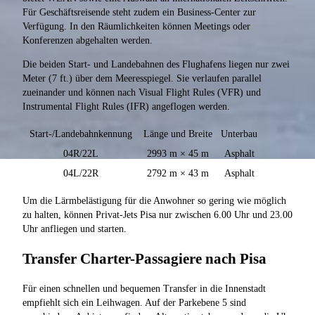
Für Geschäftsreisende steht zudem ein Business-Center zur
Verfügung. In den Räumlichkeiten können Meetings oder
Konferenzen abgehalten werden.
Die beiden Start- und Landebahnen des Flughafens liegen nur zwei
Meter (7 ft.) über dem Meeresspiegel. Sie verlaufen parallel
zueinander und können nach Visual Flight Rules (VFR) und
Instrumental Flight Rules (IFR) angeflogen werden.
Start-/Landebahnkennung
Länge und Breite
Unterbau
04R/22L
2993 m × 45 m
Asphalt
04L/22R
2792 m × 43 m
Asphalt
Um die Lärmbelästigung für die Anwohner so gering wie möglich
zu halten, können Privat-Jets Pisa nur zwischen 6.00 Uhr und 23.00
Uhr anfliegen und starten.
Transfer Charter-Passagiere nach Pisa
Für einen schnellen und bequemen Transfer in die Innenstadt
empfiehlt sich ein Leihwagen. Auf der Parkebene 5 sind