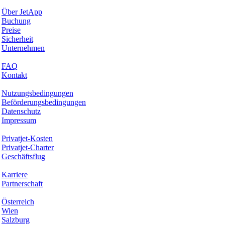
Warum JetApp
Über JetApp
Buchung
Preise
Sicherheit
Unternehmen
Hilfe & Support
FAQ
Kontakt
Rechtliches
Nutzungsbedingungen
Beförderungsbedingungen
Datenschutz
Impressum
Services & Informationen
Privatjet-Kosten
Privatjet-Charter
Geschäftsflug
Unternehmen
Karriere
Partnerschaft
Hotspots
Österreich
Wien
Salzburg