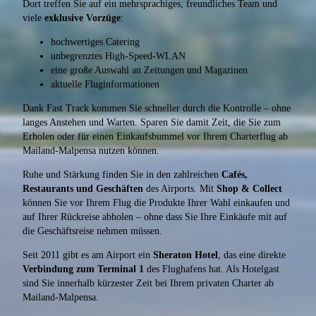
Dort treffen Sie auf ein mehrsprachiges, freundliches Team und
viele
exklusive Vorzüge
:
hochwertiges Catering
unbegrenztes High-Speed-WLAN
eine große Auswahl an Zeitungen und Magazinen
aktuelle Fluginformationen
Dank Fast Track kommen Sie schneller durch die Kontrolle – ohne
langes Anstehen und Warten. Sparen Sie damit Zeit, die Sie zum
Erholen oder für einen Einkaufsbummel vor Ihrem Charterflug ab
Mailand-Malpensa nutzen können.
Ruhe und Stärkung finden Sie in den zahlreichen
Cafés,
Restaurants und Geschäften
des Airports. Mit
Shop & Collect
können Sie vor Ihrem Flug die Produkte Ihrer Wahl einkaufen und
auf Ihrer Rückreise abholen – ohne dass Sie Ihre Einkäufe mit auf
die Geschäftsreise nehmen müssen.
Seit 2011 gibt es am Airport ein
Sheraton Hotel
, das eine direkte
Verbindung zum Terminal 1
des Flughafens hat. Als Hotelgast
sind Sie innerhalb kürzester Zeit bei Ihrem privaten Charter ab
Mailand-Malpensa.