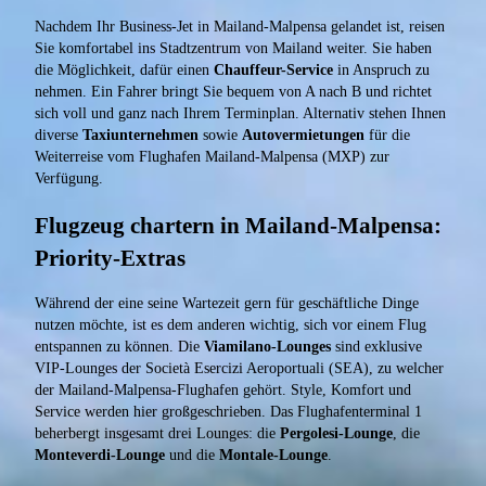
Nachdem Ihr Business-Jet in Mailand-Malpensa gelandet ist, reisen
Sie komfortabel ins Stadtzentrum von Mailand weiter. Sie haben
die Möglichkeit, dafür einen
Chauffeur-Service
in Anspruch zu
nehmen. Ein Fahrer bringt Sie bequem von A nach B und richtet
sich voll und ganz nach Ihrem Terminplan. Alternativ stehen Ihnen
diverse
Taxiunternehmen
sowie
Autovermietungen
für die
Weiterreise vom Flughafen Mailand-Malpensa (MXP) zur
Verfügung.
Flugzeug chartern in Mailand-Malpensa:
Priority-Extras
Während der eine seine Wartezeit gern für geschäftliche Dinge
nutzen möchte, ist es dem anderen wichtig, sich vor einem Flug
entspannen zu können. Die
Viamilano-Lounges
sind exklusive
VIP-Lounges der Società Esercizi Aeroportuali (SEA), zu welcher
der Mailand-Malpensa-Flughafen gehört. Style, Komfort und
Service werden hier großgeschrieben. Das Flughafenterminal 1
beherbergt insgesamt drei Lounges: die
Pergolesi-Lounge
, die
Monteverdi-Lounge
und die
Montale-Lounge
.