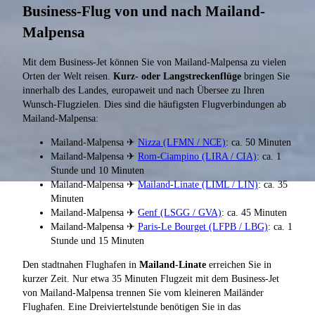
Business-Flug von und nach Mailand-
Malpensa
Mit dem Business-Jet können Sie von Mailand-Malpensa zu vielen
Orten der Welt reisen.
Kurz- oder Langstreckenflüge
bringen Sie
innerhalb des Landes, europaweit und nach Übersee zu Ihren
Wunsch-Flugzielen. Dies sind die häufigsten Flugverbindungen ab
Mailand-Malpensa:
Mailand-Malpensa ✈
Nizza (LFMN / NCE)
: ca. 50 Minuten
Mailand-Malpensa ✈
Rom-Ciampino (LIRA / CIA)
: ca. 1
Stunde und 10 Minuten
Mailand-Malpensa ✈
Mailand-Linate (LIML / LIN)
: ca. 35
Minuten
Mailand-Malpensa ✈
Genf (LSGG / GVA)
: ca. 45 Minuten
Mailand-Malpensa ✈
Paris-Le Bourget (LFPB / LBG)
: ca. 1
Stunde und 15 Minuten
Den stadtnahen Flughafen in
Mailand-Linate
erreichen Sie in
kurzer Zeit. Nur etwa 35 Minuten Flugzeit mit dem Business-Jet
von Mailand-Malpensa trennen Sie vom kleineren Mailänder
Flughafen. Eine Dreiviertelstunde benötigen Sie in das