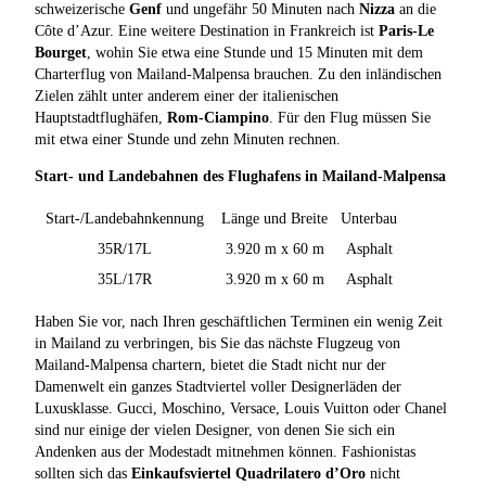
schweizerische
Genf
und ungefähr 50 Minuten nach
Nizza
an die
Côte d’Azur. Eine weitere Destination in Frankreich ist
Paris-Le
Bourget
, wohin Sie etwa eine Stunde und 15 Minuten mit dem
Charterflug von Mailand-Malpensa brauchen. Zu den inländischen
Zielen zählt unter anderem einer der italienischen
Hauptstadtflughäfen,
Rom-Ciampino
. Für den Flug müssen Sie
mit etwa einer Stunde und zehn Minuten rechnen.
Start- und Landebahnen des Flughafens in Mailand-Malpensa
Start-/Landebahnkennung
Länge und Breite
Unterbau
35R/17L
3.920 m x 60 m
Asphalt
35L/17R
3.920 m x 60 m
Asphalt
Haben Sie vor, nach Ihren geschäftlichen Terminen ein wenig Zeit
in Mailand zu verbringen, bis Sie das nächste Flugzeug von
Mailand-Malpensa chartern, bietet die Stadt nicht nur der
Damenwelt ein ganzes Stadtviertel voller Designerläden der
Luxusklasse. Gucci, Moschino, Versace, Louis Vuitton oder Chanel
sind nur einige der vielen Designer, von denen Sie sich ein
Andenken aus der Modestadt mitnehmen können. Fashionistas
sollten sich das
Einkaufsviertel Quadrilatero d’Oro
nicht