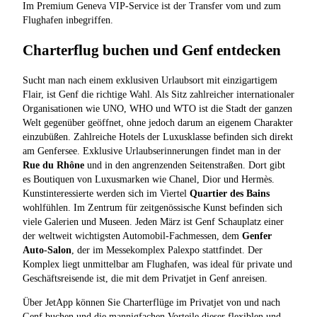
Im Premium Geneva VIP-Service ist der Transfer vom und zum
Flughafen inbegriffen.
Charterflug buchen und Genf entdecken
Sucht man nach einem exklusiven Urlaubsort mit einzigartigem
Flair, ist Genf die richtige Wahl. Als Sitz zahlreicher internationaler
Organisationen wie UNO, WHO und WTO ist die Stadt der ganzen
Welt gegenüber geöffnet, ohne jedoch darum an eigenem Charakter
einzubüßen. Zahlreiche Hotels der Luxusklasse befinden sich direkt
am Genfersee. Exklusive Urlaubserinnerungen findet man in der
Rue du Rhône
und in den angrenzenden Seitenstraßen. Dort gibt
es Boutiquen von Luxusmarken wie Chanel, Dior und Hermès.
Kunstinteressierte werden sich im Viertel
Quartier des Bains
wohlfühlen. Im Zentrum für zeitgenössische Kunst befinden sich
viele Galerien und Museen. Jeden März ist Genf Schauplatz einer
der weltweit wichtigsten Automobil-Fachmessen, dem
Genfer
Auto-Salon
, der im Messekomplex Palexpo stattfindet. Der
Komplex liegt unmittelbar am Flughafen, was ideal für private und
Geschäftsreisende ist, die mit dem Privatjet in Genf anreisen.
Über JetApp können Sie Charterflüge im Privatjet von und nach
Genf buchen und die mannigfachen Vorteile dieser flexiblen und