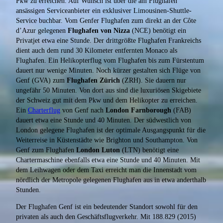
Pkw zu erreichen. Auf Wunsch ist über die am Flughafen
ansässigen Serviceanbieter ein exklusiver Limousinen-Shuttle-
Service buchbar. Vom Genfer Flughafen zum direkt an der Côte
d’Azur gelegenen
Flughafen von Nizza
(NCE) benötigt ein
Privatjet etwa eine Stunde. Der drittgrößte Flughafen Frankreichs
dient auch dem rund 30 Kilometer entfernten Monaco als
Flughafen. Ein Helikopterflug vom Flughafen bis zum Fürstentum
dauert nur wenige Minuten. Noch kürzer gestalten sich Flüge von
Genf (GVA) zum
Flughafen Zürich
(ZRH). Sie dauern nur
ungefähr 50 Minuten. Von dort aus sind die luxuriösen Skigebiete
der Schweiz gut mit dem Pkw und dem Helikopter zu erreichen.
Ein
Charterflug
von Genf nach
London Farnborough
(FAB)
dauert etwa eine Stunde und 40 Minuten. Der südwestlich von
London gelegene Flughafen ist der optimale Ausgangspunkt für die
Weiterreise in Küstenstädte wie Brighton und Southampton. Von
Genf zum Flughafen
London Luton
(LTN) benötigt eine
Chartermaschine ebenfalls etwa eine Stunde und 40 Minuten. Mit
dem Leihwagen oder dem Taxi erreicht man die Innenstadt vom
nördlich der Metropole gelegenen Flughafen aus in etwa anderthalb
Stunden.
Der Flughafen Genf ist ein bedeutender Standort sowohl für den
privaten als auch den Geschäftsflugverkehr. Mit 188.829 (2015)