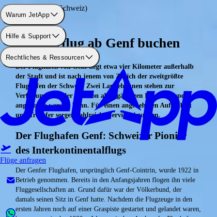
Flughafen: Genf (Schweiz)
Warum JetApp
Hilfe & Support
Charterflug ab Genf buchen
Rechtliches & Ressourcen
Der Flughafen von Genf liegt etwa vier Kilometer außerhalb
der Stadt und ist nach jenem von Zürich der zweitgrößte
Flughafen der Schweiz. Zwei Landebahnen stehen zur
Verfügung, von der eine von allen gängigen Flugzeugtypen
angeflogen werden kann. Für einen angenehmen Aufenthalt
und Transfer sorgen zahlreiche Serviceleistungen.
Der Flughafen Genf: Schweizer Pionier
des Interkontinentalflugs
Flüge anfragen
Der Genfer Flughafen, ursprünglich Genf-Cointrin, wurde 1922 in
Betrieb genommen. Bereits in den Anfangsjahren flogen ihn viele
Fluggesellschaften an. Grund dafür war der Völkerbund, der
damals seinen Sitz in Genf hatte. Nachdem die Flugzeuge in den
ersten Jahren noch auf einer Graspiste gestartet und gelandet waren,