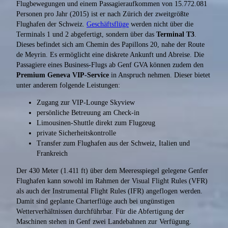
Flugbewegungen und einem Passagieraufkommen von 15.772.081
Personen pro Jahr (2015) ist er nach Zürich der zweitgrößte
Flughafen der Schweiz.
Geschäftsflüge
werden nicht über die
Terminals 1 und 2 abgefertigt, sondern über das
Terminal T3
.
Dieses befindet sich am Chemin des Papillons 20, nahe der Route
de Meyrin. Es ermöglicht eine diskrete Ankunft und Abreise. Die
Passagiere eines Business-Flugs ab Genf GVA können zudem den
Premium Geneva VIP-Service
in Anspruch nehmen. Dieser bietet
unter anderem folgende Leistungen:
Zugang zur VIP-Lounge Skyview
persönliche Betreuung am Check-in
Limousinen-Shuttle direkt zum Flugzeug
private Sicherheitskontrolle
Transfer zum Flughafen aus der Schweiz, Italien und
Frankreich
Der 430 Meter (1.411 ft) über dem Meeresspiegel gelegene Genfer
Flughafen kann sowohl im Rahmen der Visual Flight Rules (VFR)
als auch der Instrumental Flight Rules (IFR) angeflogen werden.
Damit sind geplante Charterflüge auch bei ungünstigen
Wetterverhältnissen durchführbar. Für die Abfertigung der
Maschinen stehen in Genf zwei Landebahnen zur Verfügung.