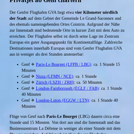
Der Genfer Flughafen GVA liegt etwa
vier Kilometer nördlich
der Stadt
auf dem Gebiet der Gemeinde Le Grand-Saconnex und
des ehemals namensgebenden Ortes Cointrin. Aufgrund der Nähe
zur Innenstadt sind bedeutende Orte in kurzer Zeit mit dem Auto zu
erreichen. Der Flughafen selbst ist durch seine Lage im Zentrum
Europas ein guter Ausgangspunkt für Kontinentalflüge. Zahlreiche
Destinationen innerhalb Europas sind vom Genfer Flughafen GVA
aus in weniger als drei Stunden ansteuerbar:
Genf ✈
Paris-Le Bourget (LFPB / LBG)
: ca. 1 Stunde 15
Minuten
Genf ✈
Nizza (LFMN / NCE)
: ca. 1 Stunde
Genf ✈
Zürich (LSZH / ZRH)
: ca. 50 Minuten
Genf ✈
London-Farnborough (EGLF / FAB)
: ca. 1 Stunde
40 Minuten
Genf ✈
London-Luton (EGGW / LTN)
: ca. 1 Stunde 40
Minuten
Flüge von Genf nach
Paris-Le Bourget
(LBG) dauern circa eine
Stunde und 15 Minuten. Von dort aus sind die Innenstadt und das
Businesszentrum La Défense in weniger als einer Stunde mit dem