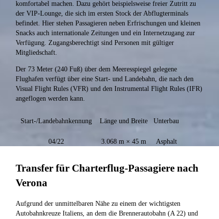
komfortabel machen. Dazu gehört beispielsweise freier Zutritt zu
der VIP-Lounge, die sich im ersten Stock der Abflugterminals
befindet. Hier stehen Passagieren neben Erfrischungen und kleinen
Snacks auch internationale Zeitungen und ein Internetzugang zur
Verfügung. Zugangsberechtigt sind Personen mit gültiger
Mitgliedschaft.
Der 73 Meter (240 Fuß) über dem Meeresspiegel gelegene
Flughafen verfügt über eine Start- und Landebahn, die nach den
Visual Flight Rules (VFR) und den Instrumental Flight Rules (IFR)
angeflogen werden kann.
Start-/Landebahnkennung
Länge und Breite
Unterbau
04/22
3.068 m × 45 m
Asphalt
Transfer für Charterflug-Passagiere nach
Verona
Aufgrund der unmittelbaren Nähe zu einem der wichtigsten
Autobahnkreuze Italiens, an dem die Brennerautobahn (A 22) und