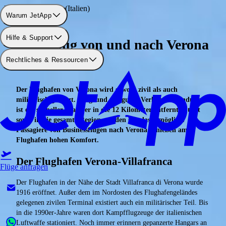
Flughafen: Verona (Italien)
Warum JetApp
Hilfe & Support
Privatflug von und nach Verona
Rechtliches & Ressourcen
buchen
Der Flughafen von Verona wird sowohl zivil als auch
militärisch genutzt. Aufgrund der guten Verkehrsanbindung
ist ein schneller Transfer in die 12 Kilometer entfernte Stadt
sowie in die gesamte Region um den Gardasee möglich.
Passagiere von Businessflügen nach Verona genießen am
Flughafen hohen Komfort.
Der Flughafen Verona-Villafranca
Flüge anfragen
Der Flughafen in der Nähe der Stadt Villafranca di Verona wurde
1916 eröffnet. Außer dem im Nordosten des Flughafengeländes
gelegenen zivilen Terminal existiert auch ein militärischer Teil. Bis
in die 1990er-Jahre waren dort Kampfflugzeuge der italienischen
Luftwaffe stationiert. Noch immer erinnern gepanzerte Hangars an