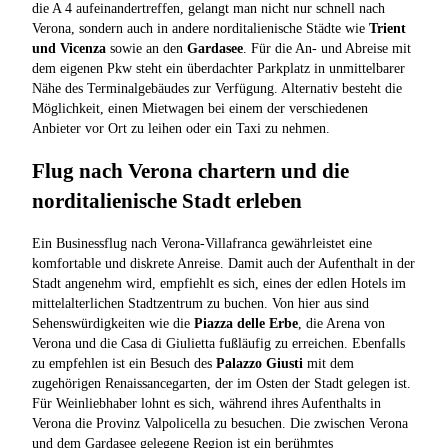
die A 4 aufeinandertreffen, gelangt man nicht nur schnell nach
Verona, sondern auch in andere norditalienische Städte wie
Trient
und Vicenza
sowie an den
Gardasee
. Für die An- und Abreise mit
dem eigenen Pkw steht ein überdachter Parkplatz in unmittelbarer
Nähe des Terminalgebäudes zur Verfügung. Alternativ besteht die
Möglichkeit, einen Mietwagen bei einem der verschiedenen
Anbieter vor Ort zu leihen oder ein Taxi zu nehmen.
Flug nach Verona chartern und die
norditalienische Stadt erleben
Ein Businessflug nach Verona-Villafranca gewährleistet eine
komfortable und diskrete Anreise. Damit auch der Aufenthalt in der
Stadt angenehm wird, empfiehlt es sich, eines der edlen Hotels im
mittelalterlichen Stadtzentrum zu buchen. Von hier aus sind
Sehenswürdigkeiten wie die
Piazza delle Erbe
, die Arena von
Verona und die Casa di Giulietta fußläufig zu erreichen. Ebenfalls
zu empfehlen ist ein Besuch des
Palazzo Giusti
mit dem
zugehörigen Renaissancegarten, der im Osten der Stadt gelegen ist.
Für Weinliebhaber lohnt es sich, während ihres Aufenthalts in
Verona die Provinz Valpolicella zu besuchen. Die zwischen Verona
und dem Gardasee gelegene Region ist ein berühmtes