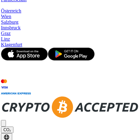
Hotspots
Österreich
Wien
Salzburg
Innsbruck
Graz
Linz
Klagenfurt
© JetApp 2017-2026
CO₂