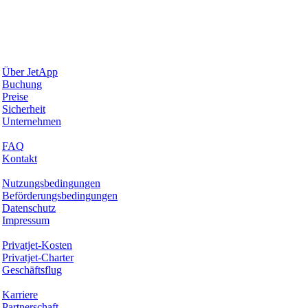
Warum JetApp
Über JetApp
Buchung
Preise
Sicherheit
Unternehmen
Hilfe & Support
FAQ
Kontakt
Rechtliches
Nutzungsbedingungen
Beförderungsbedingungen
Datenschutz
Impressum
Services & Informationen
Privatjet-Kosten
Privatjet-Charter
Geschäftsflug
Unternehmen
Karriere
Partnerschaft