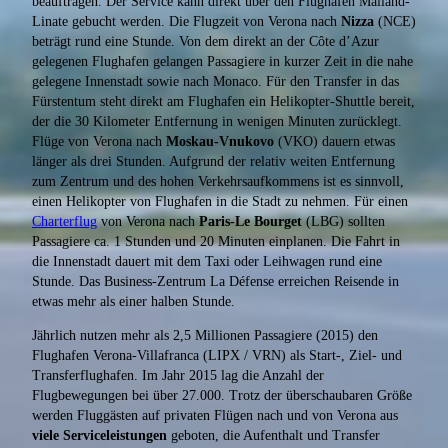
beauftragen. Der Service kann direkt über den Flughafen Mailand-
Linate gebucht werden. Die Flugzeit von Verona nach
Nizza
(NCE)
beträgt rund eine Stunde. Von dem direkt an der Côte d’Azur
gelegenen Flughafen gelangen Passagiere in kurzer Zeit in die nahe
gelegene Innenstadt sowie nach Monaco. Für den Transfer in das
Fürstentum steht direkt am Flughafen ein Helikopter-Shuttle bereit,
der die 30 Kilometer Entfernung in wenigen Minuten zurücklegt.
Flüge von Verona nach
Moskau-Vnukovo
(VKO) dauern etwas
länger als drei Stunden. Aufgrund der relativ weiten Entfernung
zum Zentrum und des hohen Verkehrsaufkommens ist es sinnvoll,
einen Helikopter von Flughafen in die Stadt zu nehmen. Für einen
Charterflug
von Verona nach
Paris-Le Bourget
(LBG) sollten
Passagiere ca. 1 Stunden und 20 Minuten einplanen. Die Fahrt in
die Innenstadt dauert mit dem Taxi oder Leihwagen rund eine
Stunde. Das Business-Zentrum La Défense erreichen Reisende in
etwas mehr als einer halben Stunde.
Jährlich nutzen mehr als 2,5 Millionen Passagiere (2015) den
Flughafen Verona-Villafranca (LIPX / VRN) als Start-, Ziel- und
Transferflughafen. Im Jahr 2015 lag die Anzahl der
Flugbewegungen bei über 27.000. Trotz der überschaubaren Größe
werden Fluggästen auf privaten Flügen nach und von Verona aus
viele Serviceleistungen
geboten, die Aufenthalt und Transfer