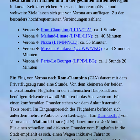
Destinationen in Italien und in der gesamten Mittelmeerregion
in kurzer Zeit zu erreichen. Aber auch innereuropäische und
weltweite Ziele lassen sich gut von Verona aus anfliegen. Zu den
besonders hochfrequentierten Verbindungen zählen:
Verona ✈
Rom-Ciampino (LIRA/CIA)
: ca. 1 Stunde
Verona ✈
Mailand-Linate (LIML/LIN)
: ca. 40 Minuten
Verona ✈
Nizza (LFMN/NCE)
: ca. 55 Minuten
Verona ✈
Moskau-Vnukovo (UUWW/VKO)
: ca. 3 Stunde 5
Minuten
Verona ✈
Paris-Le Bourget (LFPB/LBG)
: ca. 1 Stunde 20
Minuten
Ein Flug von Verona nach
Rom-Ciampino
(CIA) dauert mit dem
Privatflugzeug rund eine Stunde. Von dem kleineren der beiden
internationalen Flughäfen in der italienischen Hauptstadt aus
benötigen Reisende etwa 40 Minuten in das Stadtzentrum. Für
einen komfortablen Transfer stehen vor dem Ankunftsterminal
Taxis bereit. Im Eingangsbereich des Flughafens befinden sich
außerdem mehrere Anbieter von Leihwagen. Ein
Businessflug
von
Verona nach
Mailand-Linate
(LIN) dauert nur ca. 40 Minuten.
Für einen schnellen und diskreten Transfer vom Flughafen in die
Stadt empfiehlt es sich, einen Wagen inklusive Fahrer zu