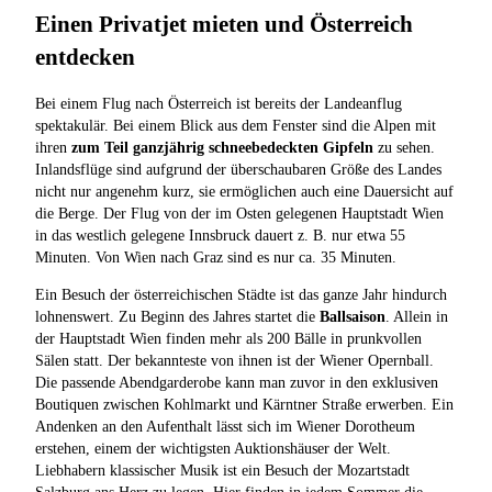
Einen Privatjet mieten und Österreich
entdecken
Bei einem Flug nach Österreich ist bereits der Landeanflug
spektakulär. Bei einem Blick aus dem Fenster sind die Alpen mit
ihren
zum Teil ganzjährig schneebedeckten Gipfeln
zu sehen.
Inlandsflüge sind aufgrund der überschaubaren Größe des Landes
nicht nur angenehm kurz, sie ermöglichen auch eine Dauersicht auf
die Berge. Der Flug von der im Osten gelegenen Hauptstadt Wien
in das westlich gelegene Innsbruck dauert z. B. nur etwa 55
Minuten. Von Wien nach Graz sind es nur ca. 35 Minuten.
Ein Besuch der österreichischen Städte ist das ganze Jahr hindurch
lohnenswert. Zu Beginn des Jahres startet die
Ballsaison
. Allein in
der Hauptstadt Wien finden mehr als 200 Bälle in prunkvollen
Sälen statt. Der bekannteste von ihnen ist der Wiener Opernball.
Die passende Abendgarderobe kann man zuvor in den exklusiven
Boutiquen zwischen Kohlmarkt und Kärntner Straße erwerben. Ein
Andenken an den Aufenthalt lässt sich im Wiener Dorotheum
erstehen, einem der wichtigsten Auktionshäuser der Welt.
Liebhabern klassischer Musik ist ein Besuch der Mozartstadt