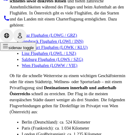
schnelles sowie diskretes Reisen
und bieten zahlreiche
Annehmlichkeiten während des Fluges und beim Aufenthalt an den
Flughäfen. In Österreich gibt es viele Flughäfen, die das Starten
und das Landen mit einem Charterflugzeug ermöglichen. Dazu
gehören:
Graz Flughafen (LOWG / GRZ)
Innsbruck Flughafen (LOWI / INN)
Klagenfurt Flughafen (LOWK / KLU)
sidenav toggle
Linz Flughafen (LOWL / LNZ)
Salzburg Flughafen (LOWS / SZG)
Wien Flughafen (LOWW / VIE)
Ob für die schnelle Weiterreise zu einem wichtigen Geschäftstermin
oder für einen Städtetrip, Wellness- oder Sporturlaub – mit einem
Privatflugzeug sind
Destinationen innerhalb und außerhalb
Österreichs
schnell zu erreichen. Der Flug in die meisten
europäischen Städte dauert weniger als drei Stunden. Die folgenden
Flugverbindungen gelten für Direktflüge im Privatjet von Wien
(Österreich) aus:
Berlin (Deutschland): ca. 524 Kilometer
Paris (Frankreich): ca. 1.034 Kilometer
London (Großbritannien): ca. 1.235 Kilometer