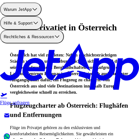
Österreich
Warum JetApp
Hilfe & Support
Einen Privatjet in Österreich
Rechtliches & Ressourcen
chartern
Österreich hat viel zu bieten: Neben geschichtsträchtigen
Städten wie Wien und Salzburg zeichnet sich das Land durch
seine beeindruckenden Berglandschaften aus. Aufgrund der
Lage im Zentrum Europas ist Österreich jedoch auch ein guter
Ausgangspunkt dafür, ein Flugzeug zu chartern. Von
Österreich aus sind viele Destinationen innerhalb Europas
vergleichsweise schnell zu erreichen.
Flüge anfragen
Flugzeugcharter ab Österreich: Flughäfen
und Entfernungen
Flüge im Privatjet gehören zu den exklusivsten und
komfortabelsten Reisemöglichkeiten. Sie gewährleisten ein