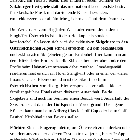
Salzburg ans Herz zu legen. Hier finden in jedem Sommer die
Salzburger Festspiele
statt, das international bedeutendste Festival
für klassische Musik und darstellende Kunst. Besonders
empfehlenswert: der alljährliche „Jedermann“ auf dem Domplatz.
Die Weiterreise vom Flughafen Wien oder einem der anderen
Flughäfen Österreichs ist mit dem Helikopter besonders
komfortabel. So lassen sich auch die exklusiven
Skigebiete in den
Österreichischen Alpen
schnell erreichen. Zu den bekanntesten
und exklusivsten Skigebieten gehört Kitzbühel. Hier kann man auf
dem Kitzbüheler Horn selbst die Skipiste herunterfahren oder den
Profis beim Hahnenkammrennen dabei zusehen. Standesgemäß
residieren lässt es sich im Hotel Stanglwirt oder in einer der vielen
Luxus-Chalets. Ebenso mondän ist der Skiort Lech im
österreichischen Vorarlberg. Hier versprechen vor allem kleine
familiengeführte Hotels einen diskreten Aufenthalt. Beide
Skigebiete sind auch im Sommer einen Besuch wert: Außerhalb der
Skisaison steht dann der
Golfsport
im Vordergrund. Das eigene
Können kann man beim Arlberg Classic Golf Cup oder beim Golf
Festival Kitzbühel unter Beweis stellen.
Möchten Sie ein Flugzeug mieten, um Österreich zu entdecken oder
von dort aus zu einer anderen Destination zu jetten, bietet JetApp