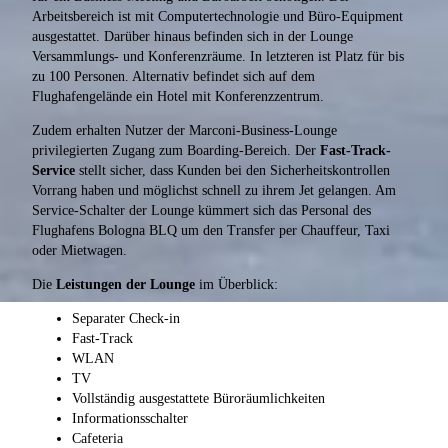
Arbeitsbereich ist mit Computertechnologie und Büro-Equipment
ausgestattet. Darüber hinaus befinden sich in der Lounge
Versammlungs- und Konferenzräume. In letzteren ist Platz für bis
zu 100 Personen. Alternativ befindet sich auf dem
Flughafengelände ein Hotel mit Konferenzzentrum.
Zudem erhalten Nutzer der Marconi-Business-Lounge
privilegierten Zugang zum Boarding-Bereich. Der
Fast-Track-
Service
stellt sicher, dass Kunden bei den Sicherheitskontrollen
Vorrang haben und möglichst schnell zu ihrem Jet gelangen. Am
Service-Schalter der Lounge kümmert sich das Personal des
Flughafens Bologna BLQ um den Transfer per Chauffeur, Taxi
oder Mietwagen.
Die
Leistungen der Lounge
im Überblick:
Separater Check-in
Fast-Track
WLAN
TV
Vollständig ausgestattete Büroräumlichkeiten
Informationsschalter
Cafeteria