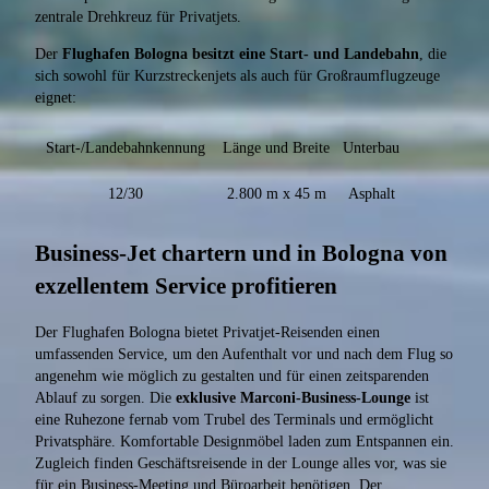
zentrale Drehkreuz für Privatjets.
Der
Flughafen Bologna besitzt eine Start- und Landebahn
, die
sich sowohl für Kurzstreckenjets als auch für Großraumflugzeuge
eignet:
Start-/Landebahnkennung
Länge und Breite
Unterbau
12/30
2.800 m x 45 m
Asphalt
Business-Jet chartern und in Bologna von
exzellentem Service profitieren
Der Flughafen Bologna bietet Privatjet-Reisenden einen
umfassenden Service, um den Aufenthalt vor und nach dem Flug so
angenehm wie möglich zu gestalten und für einen zeitsparenden
Ablauf zu sorgen. Die
exklusive Marconi-Business-Lounge
ist
eine Ruhezone fernab vom Trubel des Terminals und ermöglicht
Privatsphäre. Komfortable Designmöbel laden zum Entspannen ein.
Zugleich finden Geschäftsreisende in der Lounge alles vor, was sie
für ein Business-Meeting und Büroarbeit benötigen. Der