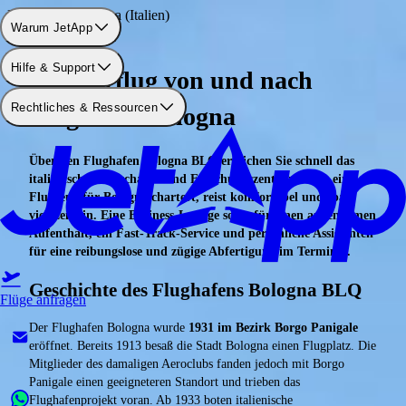
Flughafen: Bologna (Italien)
Warum JetApp
Hilfe & Support
Charterflug von und nach
Rechtliches & Ressourcen
Flughafen Bologna
Über den Flughafen Bologna BLQ erreichen Sie schnell das
italienische Wirtschafts- und Forschungszentrum. Wer ein
Flugzeug für Bologna chartert, reist komfortabel und spart
viel Zeit ein. Eine Business-Lounge sorgt für einen angenehmen
Aufenthalt, ein Fast-Track-Service und persönliche Assistenten
für eine reibungslose und zügige Abfertigung im Terminal.
Geschichte des Flughafens Bologna BLQ
Flüge anfragen
Der Flughafen Bologna wurde
1931 im Bezirk Borgo Panigale
eröffnet. Bereits 1913 besaß die Stadt Bologna einen Flugplatz. Die
Mitglieder des damaligen Aeroclubs fanden jedoch mit Borgo
Panigale einen geeigneteren Standort und trieben das
Flughafenprojekt voran. Ab 1933 boten italienische