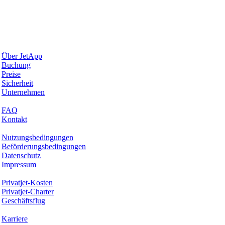
Warum JetApp
Über JetApp
Buchung
Preise
Sicherheit
Unternehmen
Hilfe & Support
FAQ
Kontakt
Rechtliches
Nutzungsbedingungen
Beförderungsbedingungen
Datenschutz
Impressum
Services & Informationen
Privatjet-Kosten
Privatjet-Charter
Geschäftsflug
Unternehmen
Karriere