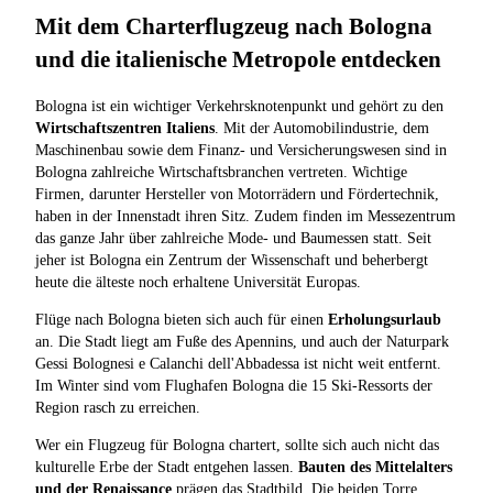
Mit dem Charterflugzeug nach Bologna
und die italienische Metropole entdecken
Bologna ist ein wichtiger Verkehrsknotenpunkt und gehört zu den
Wirtschaftszentren Italiens
. Mit der Automobilindustrie, dem
Maschinenbau sowie dem Finanz- und Versicherungswesen sind in
Bologna zahlreiche Wirtschaftsbranchen vertreten. Wichtige
Firmen, darunter Hersteller von Motorrädern und Fördertechnik,
haben in der Innenstadt ihren Sitz. Zudem finden im Messezentrum
das ganze Jahr über zahlreiche Mode- und Baumessen statt. Seit
jeher ist Bologna ein Zentrum der Wissenschaft und beherbergt
heute die älteste noch erhaltene Universität Europas.
Flüge nach Bologna bieten sich auch für einen
Erholungsurlaub
an. Die Stadt liegt am Fuße des Apennins, und auch der Naturpark
Gessi Bolognesi e Calanchi dell'Abbadessa ist nicht weit entfernt.
Im Winter sind vom Flughafen Bologna die 15 Ski-Ressorts der
Region rasch zu erreichen.
Wer ein Flugzeug für Bologna chartert, sollte sich auch nicht das
kulturelle Erbe der Stadt entgehen lassen.
Bauten des Mittelalters
und der Renaissance
prägen das Stadtbild. Die beiden Torre