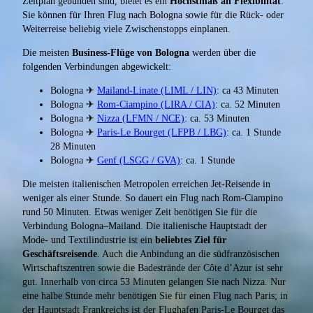
Zeitplan gebunden sind, bietet es ein
Höchstmaß an Flexibilität
.
Sie können für Ihren Flug nach Bologna sowie für die Rück- oder
Weiterreise beliebig viele Zwischenstopps einplanen.
Die meisten
Business-Flüge von Bologna
werden über die
folgenden Verbindungen abgewickelt:
Bologna ✈
Mailand-Linate (LIML / LIN)
: ca 43 Minuten
Bologna ✈
Rom-Ciampino (LIRA / CIA)
: ca. 52 Minuten
Bologna ✈
Nizza (LFMN / NCE)
: ca. 53 Minuten
Bologna ✈
Paris-Le Bourget (LFPB / LBG)
: ca. 1 Stunde
28 Minuten
Bologna ✈
Genf (LSGG / GVA)
: ca. 1 Stunde
Die meisten italienischen Metropolen erreichen Jet-Reisende in
weniger als einer Stunde. So dauert ein Flug nach Rom-Ciampino
rund 50 Minuten. Etwas weniger Zeit benötigen Sie für die
Verbindung Bologna–Mailand. Die italienische Hauptstadt der
Mode- und Textilindustrie ist ein
beliebtes Ziel für
Geschäftsreisende
. Auch die Anbindung an die südfranzösischen
Wirtschaftszentren sowie die Badestrände der Côte d’Azur ist sehr
gut. Innerhalb von circa 53 Minuten gelangen Sie nach Nizza. Nur
eine halbe Stunde mehr benötigen Sie für einen Flug nach Paris; in
der Hauptstadt Frankreichs ist der Flughafen Paris-Le Bourget das