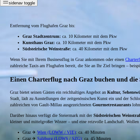
sidenav toggle
Entfernung vom Flughafen Graz bis:
Graz Stadtzentrum:
ca. 10 Kilometer mit dem Pkw
Kunsthaus Graz:
ca. 10 Kilometer mit dem Pkw
Südsteirische Weinstraße:
ca. 40 Kilometer mit dem Pkw
Wenn Sie mit Ihrem Businessflug in Graz ankommen oder einen
Charter
zahlreiche Taxis am Flughafen bereit, die Sie an Ihr Ziel bringen – beis
Einen Charterflug nach Graz buchen und die 
Graz bietet seinen Gästen ein reichhaltiges Angebot an
Kultur, Sehenswü
Stadt, lädt zu Ausstellungen der zeitgenössischen Kunst ein und der Sch
zahlreichen von Gault-Millau ausgezeichneten
Gourmetrestaurants
lohn
Darüber hinaus verfügt die Steiermark mit der
Südsteirischen Weinstra
kleiner und mittelgroßer Winzer – und eine reizvolle Landschaft. Wollen 
Graz ✈
Wien (LOWW / VIE)
: ca. 40 Minuten
Graz ✈
Salzburg (LOWS / SZG)
: ca. 45 Minuten