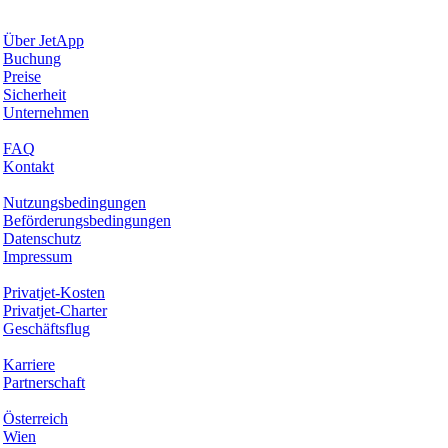
Warum JetApp
Über JetApp
Buchung
Preise
Sicherheit
Unternehmen
Hilfe & Support
FAQ
Kontakt
Rechtliches
Nutzungsbedingungen
Beförderungsbedingungen
Datenschutz
Impressum
Services & Informationen
Privatjet-Kosten
Privatjet-Charter
Geschäftsflug
Unternehmen
Karriere
Partnerschaft
Hotspots
Österreich
Wien