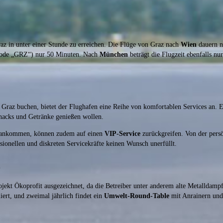
az in unter einer Stunde zu erreichen. Die Flüge von Graz nach
Wien
dauern n
-Code „GRZ“) nur 50 Minuten. Nach
München
beträgt die Flugzeit ebenfalls nu
 Graz buchen, bietet der Flughafen eine Reihe von komfortablen Services an.
nacks und Getränke genießen wollen.
 ankommen, können zudem auf einen
VIP-Service
zurückgreifen. Von der persö
ssionellen und diskreten Servicekräfte keinen Wunsch unerfüllt.
n
jekt Ökoprofit ausgezeichnet, da die Betreiber unter anderem alte Metalldam
iert, und zweimal jährlich findet ein
Umwelt-Round-Table
mit Anrainern und 