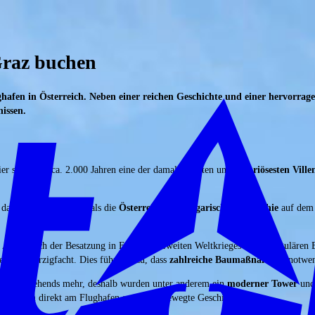
Graz buchen
ghafen in Österreich. Neben einer reichen Geschichte und einer hervorra
issen.
er stand vor ca. 2.000 Jahren eine der damals größten und
luxuriösesten Ville
 das Jahr 1913 zurück, als die
Österreichisch-Ungarische Monarchie
auf dem G
Als er nach der Besatzung in Folge des Zweiten Weltkrieges seinen regulären B
en, vervierzigfacht. Dies führte dazu, dass
zahlreiche Baumaßnahmen
notwen
lerhof zusehends mehr, deshalb wurden unter anderem ein
moderner Tower
und 
hrtmuseum direkt am Flughafen an dessen bewegte Geschichte.