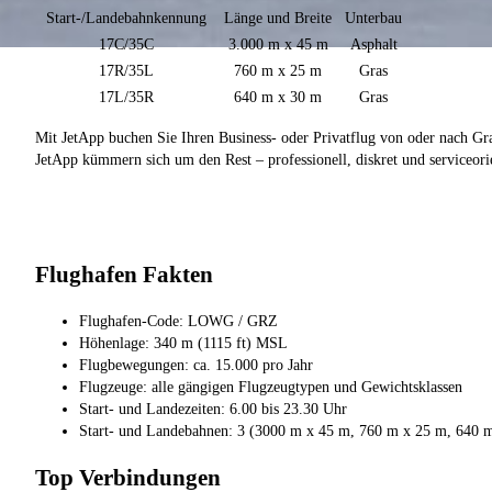
Start-/Landebahnkennung
Länge und Breite
Unterbau
17C/35C
3.000 m x 45 m
Asphalt
17R/35L
760 m x 25 m
Gras
17L/35R
640 m x 30 m
Gras
Mit JetApp buchen Sie Ihren Business- oder Privatflug von oder nach G
JetApp kümmern sich um den Rest – professionell, diskret und serviceorie
Flughafen Fakten
Flughafen-Code: LOWG / GRZ
Höhenlage: 340 m (1115 ft) MSL
Flugbewegungen: ca. 15.000 pro Jahr
Flugzeuge: alle gängigen Flugzeugtypen und Gewichtsklassen
Start- und Landezeiten: 6.00 bis 23.30 Uhr
Start- und Landebahnen: 3 (3000 m x 45 m, 760 m x 25 m, 640 
Top Verbindungen