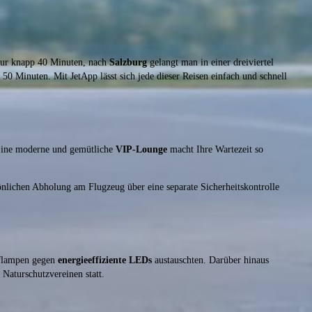
ur knapp 40 Minuten, nach
Salzburg
gelangt man in einer dreiviertel
r 50 Minuten. Mit JetApp lässt sich jede dieser Reisen einfach und schnell
 Eine moderne und gemütliche
VIP-Lounge
macht Ihre Wartezeit so
nlichen Abholung am Flugzeug über eine separate Sicherheitskontrolle
pflampen gegen
energieeffiziente LEDs
austauschten. Darüber hinaus
Naturschutzvereinen statt.