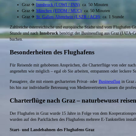
Graz ✈
Innsbruck (LOWI / INN)
: ca. 50 Minuten
Graz ✈
München (EDDM / MUC)
: ca. 50 Minuten
Graz ✈
St. Gallen-Altenrhein (LSZR / ACH)
: ca. 1 Stunde
Zahlreiche österreichische und europäische Städte sind vom Flughafen Gr
Stunde und nach
Innsbruck
benötigt der Businessflug aus Graz (IATA
buchen.
Besonderheiten des Flughafens
Für Reisende mit gehobenen Ansprüchen, die Charterflüge von oder nach
angenehm wie möglich – egal ob Sie arbeiten, entspannen oder leckere S
Passagiere, die mit einem gecharterten Privat- oder
Businessflug
in Graz
bis hin zur individuelle Betreuung von Medienvertretern lassen die profe
Charterflüge nach Graz – naturbewusst reise
Der Flughafen in Graz wurde 15 Jahre in Folge von dem Kooperationspro
wurden auf den Parkflächen des Flughafens mehrere E-Tankstellen install
Start- und Landebahnen des Flughafens Graz