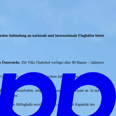
genden Anbindung an nationale und internationale Flughäfen bietet
n Österreichs
. Die Villa Thalerhof verfügte über 80 Räume – inklusive
razer Feld ein Grasflugfeld errichten ließ. Das erste Flugzeug startete
etrieb wiederaufnahm, stiegen die Passagierzahlen rasant an. In nur
dig wurden.
eine neue Abflughalle errichtet, durch die sich die Kapazität des