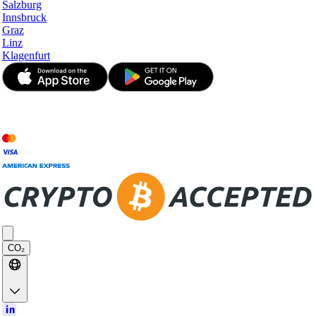
Salzburg
Innsbruck
Graz
Linz
Klagenfurt
© JetApp 2017-2026
CO₂