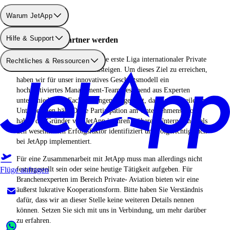
Partnerschaft
Warum JetApp
Hilfe & Support
Jetzt JetApp Partner werden
JetApp ist angetreten, um in die erste Liga internationaler Private
Rechtliches & Ressourcen
Aviation Unternehmen aufzusteigen. Um dieses Ziel zu erreichen,
haben wir für unser innovatives Geschäftsmodell ein
hochmotiviertes Management-Team bestehend aus Experten
unterschiedlicher Fachrichtungen aufgestellt, das auch Anteile am
Unternehmen hält. Diese Partizipation am Unternehmenserfolg
haben die Gründer von JetApp in ihren früheren Unternehmen als
den wesentlichen Erfolgsfaktor identifiziert und folgerichtig auch
bei JetApp implementiert.
Für eine Zusammenarbeit mit JetApp muss man allerdings nicht
Flüge anfragen
festangestellt sein oder seine heutige Tätigkeit aufgeben. Für
Branchenexperten im Bereich Private- Aviation bieten wir eine
äußerst lukrative Kooperationsform. Bitte haben Sie Verständnis
dafür, dass wir an dieser Stelle keine weiteren Details nennen
können. Setzen Sie sich mit uns in Verbindung, um mehr darüber
zu erfahren.