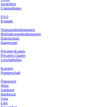
Sicherheit
Unternehmen
Hilfe & Support
FAQ
Kontakt
Rechtliches
Nutzungsbedingungen
Beförderungsbedingungen
Datenschutz
Impressum
Services & Informationen
Privatjet-Kosten
Privatjet-Charter
Geschäftsflug
Unternehmen
Karriere
Partnerschaft
Hotspots
Österreich
Wien
Salzburg
Innsbruck
Graz
Linz