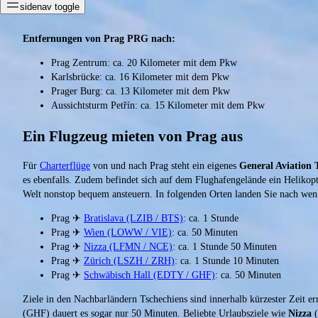
sidenav toggle
Entfernungen von Prag PRG nach:
Prag Zentrum: ca. 20 Kilometer mit dem Pkw
Karlsbrücke: ca. 16 Kilometer mit dem Pkw
Prager Burg: ca. 13 Kilometer mit dem Pkw
Aussichtsturm Petřín: ca. 15 Kilometer mit dem Pkw
Ein Flugzeug mieten von Prag aus
Für
Charterflüge
von und nach Prag steht ein eigenes
General Aviation 
es ebenfalls. Zudem befindet sich auf dem Flughafengelände ein Helikopter
Welt nonstop bequem ansteuern. In folgenden Orten landen Sie nach weni
Prag ✈
Bratislava (LZIB / BTS)
: ca. 1 Stunde
Prag ✈
Wien (LOWW / VIE)
: ca. 50 Minuten
Prag ✈
Nizza (LFMN / NCE)
: ca. 1 Stunde 50 Minuten
Prag ✈
Zürich (LSZH / ZRH)
: ca. 1 Stunde 10 Minuten
Prag ✈
Schwäbisch Hall (EDTY / GHF)
: ca. 50 Minuten
Ziele in den Nachbarländern Tschechiens sind innerhalb kürzester Zeit e
(GHF) dauert es sogar nur 50 Minuten. Beliebte Urlaubsziele wie
Nizza
(