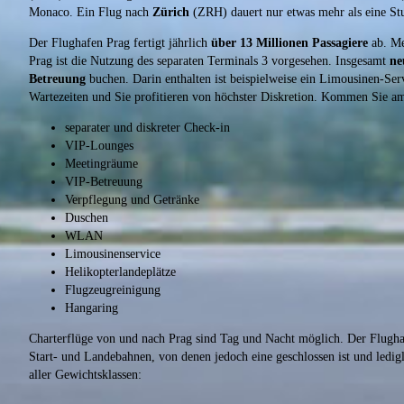
Monaco. Ein Flug nach
Zürich
(ZRH) dauert nur etwas mehr als eine Stun
Der Flughafen Prag fertigt jährlich
über 13 Millionen Passagiere
ab. Me
Prag ist die Nutzung des separaten Terminals 3 vorgesehen. Insgesamt
ne
Betreuung
buchen. Darin enthalten ist beispielweise ein Limousinen-Ser
Wartezeiten und Sie profitieren von höchster Diskretion. Kommen Sie am
separater und diskreter Check-in
VIP-Lounges
Meetingräume
VIP-Betreuung
Verpflegung und Getränke
Duschen
WLAN
Limousinenservice
Helikopterlandeplätze
Flugzeugreinigung
Hangaring
Charterflüge von und nach Prag sind Tag und Nacht möglich. Der Flugh
Start- und Landebahnen, von denen jedoch eine geschlossen ist und ledi
aller Gewichtsklassen: