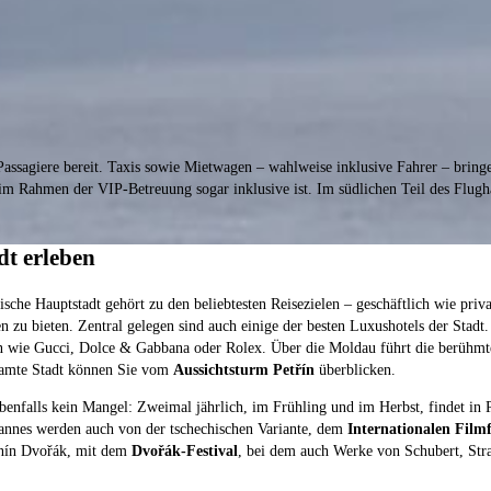
ssagiere bereit. Taxis sowie Mietwagen – wahlweise inklusive Fahrer – bringen
 im Rahmen der VIP-Betreuung sogar inklusive ist. Im südlichen Teil des Flug
dt erleben
sche Hauptstadt gehört zu den beliebtesten Reisezielen – geschäftlich wie priv
 zu bieten. Zentral gelegen sind auch einige der besten Luxushotels der Stadt.
en wie Gucci, Dolce & Gabbana oder Rolex. Über die Moldau führt die berühm
esamte Stadt können Sie vom
Aussichtsturm Petřín
überblicken.
ebenfalls kein Mangel: Zweimal jährlich, im Frühling und im Herbst, findet in
 Cannes werden auch von der tschechischen Variante, dem
Internationalen Film
onín Dvořák, mit dem
Dvořák-Festival
, bei dem auch Werke von Schubert, Str