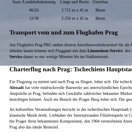
Start-/Landebahnkennung
Länge und Breite
Unterbau
06/24
3.715 m x 45 m
Beton
12/30
3.250 m x 45 m
Beton
Transport vom und zum Flughafen Prag
Am Flughafen Prag PRG stehen diverse Anschlussverkehrsmittel für die Pa
abholen lassen können sich Fluggäste mit dem
Limousinen-Service
, der
Service
dauert es nur wenige Minuten bis ins Stadtzentrum.
Charterflug nach Prag: Tschechiens Hauptsta
Ein Flugzeug zu mieten und nach Prag zu fliegen, lohnt sich: Die tschechi
Altstadt
hat viele eindrucksvolle Bauwerke aus unterschiedlichen Epochen
Ansprüche in Prag, befinden sich Geschäfte zahlreicher bekannter Mark
besichtigen können. Auch ein Besuch der Prager Burg lohnt sich. Die g
An kulturellen Veranstaltungen herrscht in der tschechischen Hauptstadt 
klassische Musik dreht. Liebhaber der Internationalen Filmfestspiele in
die Prager ihren bekanntesten Komponisten, den 1904 verstorbenen Ant
Prag also das ideale Reiseziel.