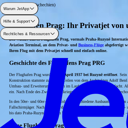
Flughafen: Prag (Tschechien)
Warum JetApp
Hilfe & Support
Flughafen Prag: Ihr Privatjet von
Rechtliches & Ressourcen
Der Václav-Havel-Flughafen Prag, vormals Praha-Ruzyně Internation
Aviation Terminal, an dem Privat- und
Business-Flüge
abgefertigt w
Ihren Flug mit dem Privatjet schnell und einfach online.
Geschichte des Flughafens Prag PRG
Der Flughafen Prag wurde
am 5. April 1937 bei Ruzyně eröffnet
. Sein
Konstruktion stammte zu großen Teilen von dem Architekten Adolf Benš
Umbau- und Erweiterungsarbeiten im Laufe der Zeit fast verdreifacht. 
ein. Nach Ende des Zweiten Weltkriegs übernahm die damalige Tschecho
In den 50er- und 60er-Jahren erfolgten verschiedene Ausbaumaßnahmen a
Fallschirmjäger. Nach 1989 wurden erneut umfangreiche Renovierungs- 
bis dato Praha-Ruzyně geheißen hatte,
in „Václav Havel“ umbenannt
– 
Lage Flughafen Prag