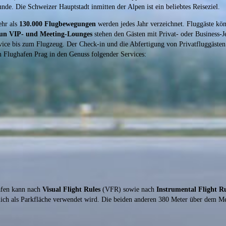
de. Die Schweizer Hauptstadt inmitten der Alpen ist ein beliebtes Reiseziel.
hr als
130.000 Flugbewegungen
werden jedes Jahr verzeichnet. Fluggäste kön
un VIP- und Meeting-Lounges
stehen den Gästen mit Privat- oder Business-J
vice bis zum Flugzeug. Der Check-in und die Abfertigung von Privatfluggästen f
 Flughafen Prag in den Genuss folgender Services:
afen kann nach
Visual Flight Rules
(VFR) sowie nach
Instrumental Flight R
glich als Parkfläche verwendet wird. Die beiden anderen 380 Meter über dem Me