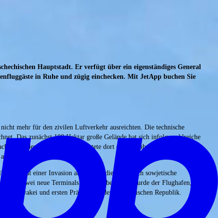
chechischen Hauptstadt. Er verfügt über ein eigenständiges General
nienfluggäste in Ruhe und zügig einchecken. Mit JetApp buchen Sie
nicht mehr für den zivilen Luftverkehr ausreichten. Die technische
hnet. Das zunächst 108 Hektar große Gelände hat sich infolge zahlreiche
cht 1939 den Flughafen und richtete dort eine Bomberpiloten-Schule
auf.
s erneut einer Invasion ausgesetzt, diesmal durch sowjetische
anderem zwei neue Terminals. Im Oktober 2012 wurde der Flughafen, der
hechoslowakei und ersten Präsidenten der Tschechischen Republik.