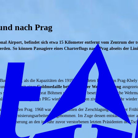
 und nach Prag
al Airport, befindet sich etwa 15 Kilometer entfernt vom Zentrum der ts
erden. So können Passagiere eines Charterflugs nach Prag abseits der Li
 Bau erfolgte, als die Kapazitäten des 1919 gegründeten Flughafens Prag-Kbely 
 und wurde mit einer
Goldmedaille bei der Pariser Weltausstellung
ausgezeic
Als sogenanntes „Protektorat Böhmen und Mähren“ besetzte die deutsche Wehrma
slowakei den Flughafen PRG wieder und nahm den zivilen Luftverkehr wieder 
m Flughafen Prag. 1968 war er im Rahmen der Zerschlagung des Prager Frühling
und Modernisierungsarbeiten vorgenommen. Im Zuge dessen entstanden unter 
zur Erinnerung an den im Jahr zuvor verstorbenen letzten Präsidenten der Tsc