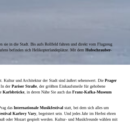
 sie in die Stadt. Bis aufs Rollfeld fahren und direkt vom Flugzeug
hafens befinden sich Helikopterlandeplätze. Mit dem
Hubschrauber-
at. Kultur und Architektur der Stadt sind äußert sehenswert. Die
Prager
 In der
Pariser Straße
, der größten Einkaufsmeile für gehobene
te
Karlsbrücke
, in deren Nähe Sie auch das
Franz-Kafka-Museum
 Prag das
Internationale Musikfestival
statt, bei dem sich alles um
festival Karlovy Vary
, begeistert sein. Und jedes Jahr im Herbst ehren
auß oder Mozart gespielt werden. Kultur- und Musikfreunde wählen mit