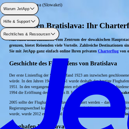
Flughafen: Bratislava (Slowakei)
Warum JetApp
Hilfe & Support
Flughafen Bratislava: Ihr Charter
Rechtliches & Ressourcen
Nur rund neun Kilometer vom Zentrum der slowakischen Hauptstadt e
grenzen, bietet Reisenden viele Vorteile. Zahlreiche Destinationen s
Sie mit JetApp ganz einfach online Ihren privaten
Charterflug
von o
Geschichte des Flughafens von Bratislava
Der erste Linienflug der Slowakei fand 1923 am inzwischen geschlossen
würde. In den Jahren 1947 bis 1951 wurde deshalb der heutige Flughafe
1951. In den vergangenen Jahrzehnten erfuhr der Flughafen verschiedene
1994 die Eröffnung des Terminals B. Im Zuge des
Beitritts der Slowak
2005 sollte der Flughafen Bratislava privatisiert werden – das österre
Regierungswechsel kamen 2006 jedoch formale Mängel ans Licht und der Ve
wurde, wurde 2012 eröffnet und gehört zu den
größten Investitionen in
Flughafen Bratislava: Lage