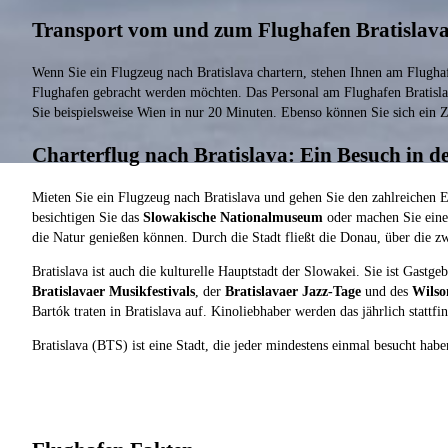
Transport vom und zum Flughafen Bratislav
Wenn Sie ein Flugzeug nach Bratislava chartern, stehen Ihnen am Flugha
Flughafen gebracht werden möchten. Das Personal am Flughafen Bratisl
Sie beispielsweise Wien in nur 20 Minuten. Ebenso können Sie sich ein 
Charterflug nach Bratislava: Ein Besuch in d
Mieten Sie ein Flugzeug nach Bratislava und gehen Sie den zahlreichen Ep
besichtigen Sie das
Slowakische Nationalmuseum
oder machen Sie eine
die Natur genießen können. Durch die Stadt fließt die Donau, über die 
Bratislava ist auch die kulturelle Hauptstadt der Slowakei. Sie ist Gastg
Bratislavaer Musikfestivals
, der
Bratislavaer Jazz-Tage
und des
Wilson
Bartók traten in Bratislava auf. Kinoliebhaber werden das jährlich stattf
Bratislava (BTS) ist eine Stadt, die jeder mindestens einmal besucht habe