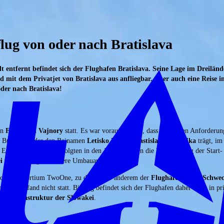
flug von oder nach Bratislava
ntfernt befindet sich der Flughafen Bratislava. Seine Lage im Dreilände
ind mit dem Privatjet von Bratislava aus anfliegbar. Aber auch eine Reise 
der nach Bratislava!
en
Flughafen Vajnory
statt. Es war vorauszusehen, dass dieser den Anforder
n Bratislava, der den Beinamen
Letisko Milana Rastislava Štefánika
trägt, im
 Erweiterungen. So erfolgten in den 1980er-Jahren die Verlängerung der Star
ei zur EU
folgten weitere Umbauarbeiten.
ichische Konsortium TwoOne, zu dem unter anderem der
Flughafen Wien-Schwe
rkauf fand nicht statt. Bislang befindet sich der Flughafen daher nicht in pri
 die Infrastruktur der Slowakei
.