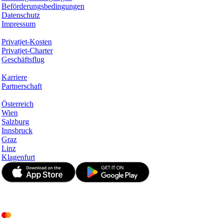
Beförderungsbedingungen
Datenschutz
Impressum
Services & Informationen
Privatjet-Kosten
Privatjet-Charter
Geschäftsflug
Unternehmen
Karriere
Partnerschaft
Hotspots
Österreich
Wien
Salzburg
Innsbruck
Graz
Linz
Klagenfurt
© JetApp 2017-2026