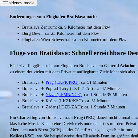
sidenav toggle
Entfernungen vom Flughafen Bratislava nach:
Bratislava Zentrum: ca. 9 Kilometer mit dem Pkw
Burg Devín: ca. 23 Kilometer mit dem Pkw
Flughafen Wien-Schwechat: ca. 55 Kilometer mit dem Pkw
Flüge von Bratislava: Schnell erreichbare Des
Für Privatfluggäste steht am Flughafen Bratislava ein
General Aviation 
zu einem der vielen mit dem Privatjet anfliegbaren Ziele lohnt sich also.
Bratislava ✈
Prag (LKPR/PRG)
: ca. 51 Minuten
Bratislava ✈ Poprad-Tatry (LZTT/TAT): ca. 47 Minuten
Bratislava ✈
Nizza (LFMN/NCE)
: ca. 1 Stunde 35 Minuten
Bratislava ✈ Košice (LKZK/KSC): ca. 51 Minuten
Bratislava ✈ Zadar (LDZD/ZAD): ca. 1 Stunde 3 Minuten
Ein Charterflug von Bratislava nach
Prag
(PRG) dauert nicht einmal eine
klassische Musik. Knapp eine Dreiviertelstunde dauert es mit dem Privat
Aber auch nach
Nizza
(NCE) an der Côte d’Azur gelangen Sie in rund an
Košice
(KSC), wo Sie beispielsweise den Elisabeth-Dom im größten denk