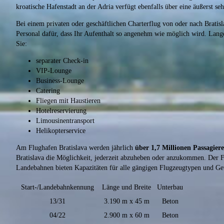
kroatische Hafenstadt an der Adria verfügt ebenfalls über eine äußerst se
Bei einem privaten oder geschäftlichen Charterflug von oder nach Bratis
Personal dafür, dass Ihr Aufenthalt so angenehm wie möglich wird. Lange
Sie:
separater Check-in
VIP-Lounge
Business-Lounge
Catering
Fliegen mit Haustieren
Hotelreservierung
Limousinentransport
Helikopterservice
Am Flughafen Bratislava werden jährlich
über 1,7 Millionen Passagiere
Bratislava die Möglichkeit, jederzeit abzuheben oder anzukommen. Der
Landebahnen bieten Kapazitäten für alle gängigen Flugzeugtypen und Ge
Start-/Landebahnkennung
Länge und Breite
Unterbau
13/31
3.190 m x 45 m
Beton
04/22
2.900 m x 60 m
Beton