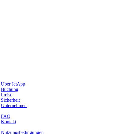
Warum JetApp
Über JetApp
Buchung
Preise
Sicherheit
Unternehmen
Hilfe & Support
FAQ
Kontakt
Rechtliches
Nutzungsbedingungen