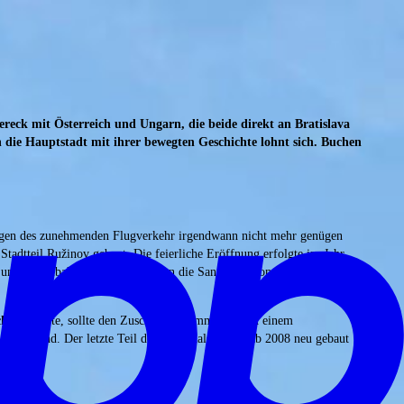
reck mit Österreich und Ungarn, die beide direkt an Bratislava
in die Hauptstadt mit ihrer bewegten Geschichte lohnt sich. Buchen
ungen des zunehmenden Flugverkehr irgendwann nicht mehr genügen
 Stadtteil Ružinov gebaut. Die feierliche Eröffnung erfolgte im Jahr
t- und Landebahnen, in den 1990ern die Sanierung von Terminal A und
chat
gehörte, sollte den Zuschlag bekommen. Nach einem
vater Hand. Der letzte Teil des Terminals A, das ab 2008 neu gebaut