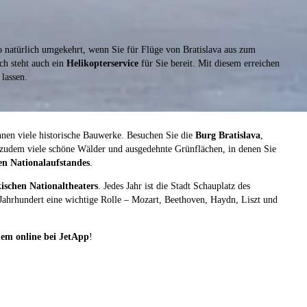
o natürlich umgekehrt, wenn Sie für Flüge von Bratislava aus zum
ich steht auch ein
Helikopterservice
für Sie bereit. Mit diesem erreichen
lassen.
Ihnen viele historische Bauwerke. Besuchen Sie die
Burg Bratislava
,
 zudem viele schöne Wälder und ausgedehnte Grünflächen, in denen Sie
en Nationalaufstandes
.
ischen Nationaltheaters
. Jedes Jahr ist die Stadt Schauplatz des
. Jahrhundert eine wichtige Rolle – Mozart, Beethoven, Haydn, Liszt und
em online bei JetApp
!