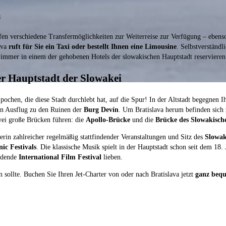
a
fen verschiedene Transfermöglichkeiten zur Weiterreise zur Verfügung – ebens
ava
ruft für Sie ein Taxi oder bestellt Ihnen eine Limousine
. Selbstverständl
Zimmer in einem der gehobenen Hotels der slowakischen Hauptstadt reservieren 
er Hauptstadt der Slowakei
ochen, die diese Stadt durchlebt hat, auf die Spur! In der Altstadt begegnen 
n Ausflug zu den Ruinen der
Burg Devín
. Um Bratislava herum befinden sich
zwei große Brücken führen: die
Apollo-Brücke
und die
Brücke des Slowakisch
eberin zahlreicher regelmäßig stattfindender Veranstaltungen und Sitz des
Slowak
ic Festivals
. Die klassische Musik spielt in der Hauptstadt schon seit dem 18
indende
International Film Festival
lieben.
n sollte. Buchen Sie Ihren Jet-Charter von oder nach Bratislava jetzt
ganz bequ