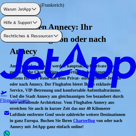
Flughafen: Annecy (Frankreich)
Warum JetApp
Hilfe & Support
Flughafen Annecy: Ihr
Rechtliches & Ressourcen
Charterflug von oder nach
Annecy
Am Flughafen Annecy werden hauptsächlich private und
geschäftliche Charterflüge abgefertigt. Daher eignet er sich
bestens für Ihre Reise mit dem Privat- oder Business-Jet von
oder nach Annecy. Der Flughafen bietet Ihnen exklusiven
Service, VIP-Betreuung und komfortable Aufenthaltsräume.
Und die Stadt Annecy am gleichnamigen See bezaubert durch
Flüge anfragen
ihre auffallende Architektur. Vom Flughafen Annecy aus
erreichen Sie auch in kurzer Zeit das nur 40 Kilometer
Luftlinie entfernte Genf sowie zahlreiche weitere Destinationen
in ganz Europa. Buchen Sie Ihren
Charterflug
von oder nach
Annecy mit JetApp ganz einfach online!