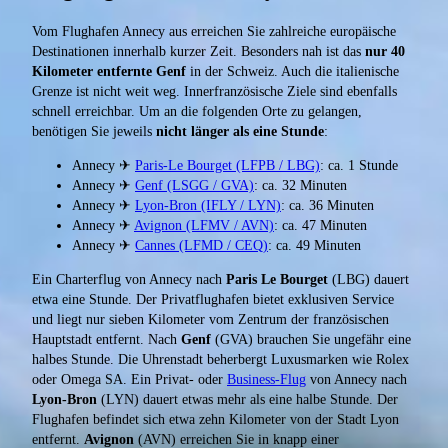
Vom Flughafen Annecy aus erreichen Sie zahlreiche europäische
Destinationen innerhalb kurzer Zeit. Besonders nah ist das
nur 40
Kilometer entfernte Genf
in der Schweiz. Auch die italienische
Grenze ist nicht weit weg. Innerfranzösische Ziele sind ebenfalls
schnell erreichbar. Um an die folgenden Orte zu gelangen,
benötigen Sie jeweils
nicht länger als eine Stunde
:
Annecy ✈
Paris-Le Bourget (LFPB / LBG)
: ca. 1 Stunde
Annecy ✈
Genf (LSGG / GVA)
: ca. 32 Minuten
Annecy ✈
Lyon-Bron (IFLY / LYN)
: ca. 36 Minuten
Annecy ✈
Avignon (LFMV / AVN)
: ca. 47 Minuten
Annecy ✈
Cannes (LFMD / CEQ)
: ca. 49 Minuten
Ein Charterflug von Annecy nach
Paris Le Bourget
(LBG) dauert
etwa eine Stunde. Der Privatflughafen bietet exklusiven Service
und liegt nur sieben Kilometer vom Zentrum der französischen
Hauptstadt entfernt. Nach
Genf
(GVA) brauchen Sie ungefähr eine
halbes Stunde. Die Uhrenstadt beherbergt Luxusmarken wie Rolex
oder Omega SA. Ein Privat- oder
Business-Flug
von Annecy nach
Lyon-Bron
(LYN) dauert etwas mehr als eine halbe Stunde. Der
Flughafen befindet sich etwa zehn Kilometer von der Stadt Lyon
entfernt.
Avignon
(AVN) erreichen Sie in knapp einer