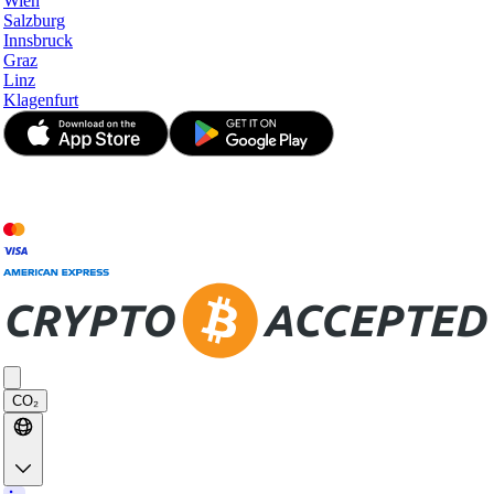
Wien
Salzburg
Innsbruck
Graz
Linz
Klagenfurt
© JetApp 2017-2026
CO₂