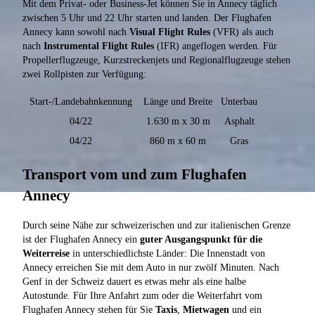
Mit dem Privat- oder Business-Jet können Sie in Annecy täglich
zwischen 5 Uhr und 22 Uhr starten und landen. Der Flughafen
Annecy kann sowohl nach
Visual Flight Rules
(VFR) als auch
nach
Instrumental Flight Rules
(IFR) angeflogen werden. Für
Propellerflugzeuge, Kurzstreckenjets und Regionalflugzeuge stehen
zwei Rollpisten zur Verfügung:
Start-/Landebahnkennung
Länge und Breite
Unterbau
04/22
1.630 m x 30 m
Asphalt
04/22
860 m x 60 m
Gras
Transport vom und zum Flughafen
Annecy
Durch seine Nähe zur schweizerischen und zur italienischen Grenze
ist der Flughafen Annecy ein
guter Ausgangspunkt für die
Weiterreise
in unterschiedlichste Länder: Die Innenstadt von
Annecy erreichen Sie mit dem Auto in nur zwölf Minuten. Nach
Genf in der Schweiz dauert es etwas mehr als eine halbe
Autostunde. Für Ihre Anfahrt zum oder die Weiterfahrt vom
Flughafen Annecy stehen für Sie
Taxis
,
Mietwagen
und ein