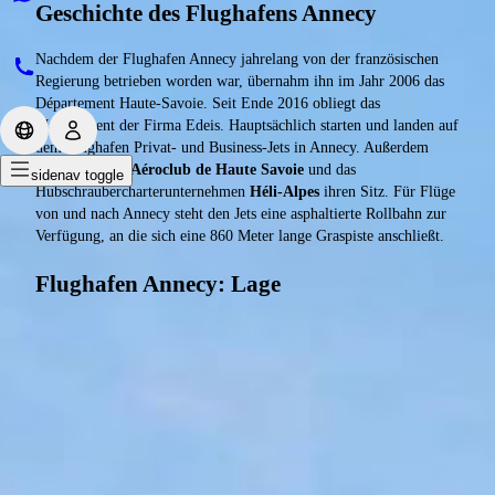
Geschichte des Flughafens Annecy
Nachdem der Flughafen Annecy jahrelang von der französischen
Regierung betrieben worden war, übernahm ihn im Jahr 2006 das
Département Haute-Savoie. Seit Ende 2016 obliegt das
Management der Firma Edeis. Hauptsächlich starten und landen auf
dem Flughafen Privat- und Business-Jets in Annecy. Außerdem
haben dort der
Aéroclub de Haute Savoie
und das
sidenav toggle
Hubschraubercharterunternehmen
Héli-Alpes
ihren Sitz. Für Flüge
von und nach Annecy steht den Jets eine asphaltierte Rollbahn zur
Verfügung, an die sich eine 860 Meter lange Graspiste anschließt.
Flughafen Annecy: Lage