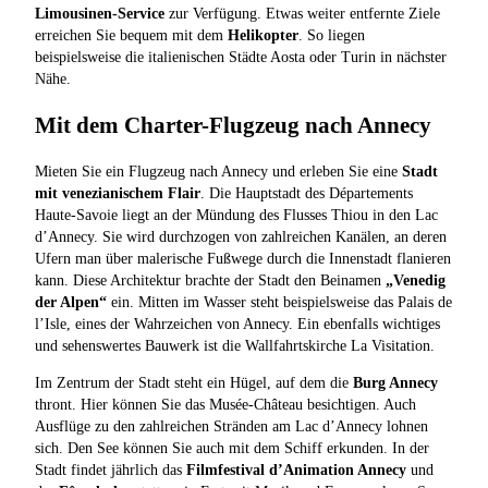
Limousinen-Service
zur Verfügung. Etwas weiter entfernte Ziele
erreichen Sie bequem mit dem
Helikopter
. So liegen
beispielsweise die italienischen Städte Aosta oder Turin in nächster
Nähe.
Mit dem Charter-Flugzeug nach Annecy
Mieten Sie ein Flugzeug nach Annecy und erleben Sie eine
Stadt
mit venezianischem Flair
. Die Hauptstadt des Départements
Haute-Savoie liegt an der Mündung des Flusses Thiou in den Lac
d’Annecy. Sie wird durchzogen von zahlreichen Kanälen, an deren
Ufern man über malerische Fußwege durch die Innenstadt flanieren
kann. Diese Architektur brachte der Stadt den Beinamen
„Venedig
der Alpen“
ein. Mitten im Wasser steht beispielsweise das Palais de
l’Isle, eines der Wahrzeichen von Annecy. Ein ebenfalls wichtiges
und sehenswertes Bauwerk ist die Wallfahrtskirche La Visitation.
Im Zentrum der Stadt steht ein Hügel, auf dem die
Burg Annecy
thront. Hier können Sie das Musée-Château besichtigen. Auch
Ausflüge zu den zahlreichen Stränden am Lac d’Annecy lohnen
sich. Den See können Sie auch mit dem Schiff erkunden. In der
Stadt findet jährlich das
Filmfestival d’Animation Annecy
und