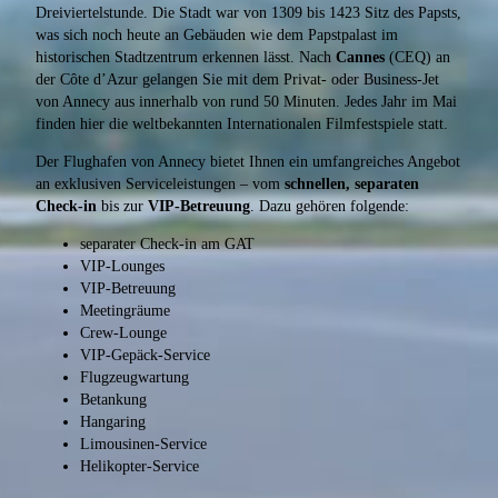
Dreiviertelstunde. Die Stadt war von 1309 bis 1423 Sitz des Papsts,
was sich noch heute an Gebäuden wie dem Papstpalast im
historischen Stadtzentrum erkennen lässt. Nach
Cannes
(CEQ) an
der Côte d’Azur gelangen Sie mit dem Privat- oder Business-Jet
von Annecy aus innerhalb von rund 50 Minuten. Jedes Jahr im Mai
finden hier die weltbekannten Internationalen Filmfestspiele statt.
Der Flughafen von Annecy bietet Ihnen ein umfangreiches Angebot
an exklusiven Serviceleistungen – vom
schnellen, separaten
Check-in
bis zur
VIP-Betreuung
. Dazu gehören folgende:
separater Check-in am GAT
VIP-Lounges
VIP-Betreuung
Meetingräume
Crew-Lounge
VIP-Gepäck-Service
Flugzeugwartung
Betankung
Hangaring
Limousinen-Service
Helikopter-Service