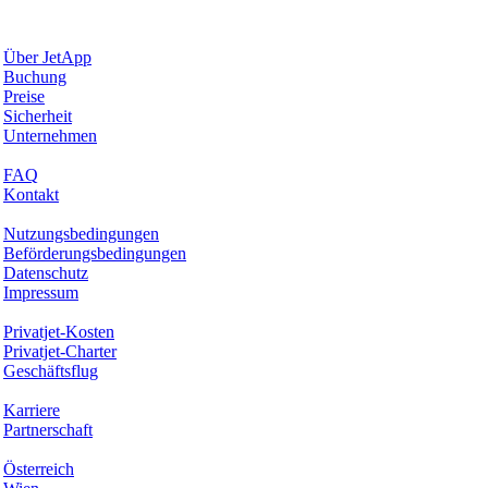
Warum JetApp
Über JetApp
Buchung
Preise
Sicherheit
Unternehmen
Hilfe & Support
FAQ
Kontakt
Rechtliches
Nutzungsbedingungen
Beförderungsbedingungen
Datenschutz
Impressum
Services & Informationen
Privatjet-Kosten
Privatjet-Charter
Geschäftsflug
Unternehmen
Karriere
Partnerschaft
Hotspots
Österreich