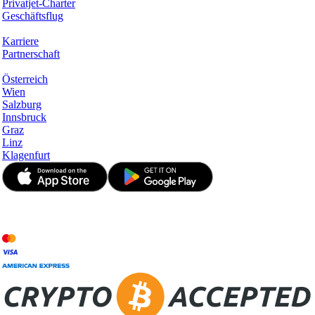
Privatjet-Charter
Geschäftsflug
Unternehmen
Karriere
Partnerschaft
Hotspots
Österreich
Wien
Salzburg
Innsbruck
Graz
Linz
Klagenfurt
© JetApp 2017-2026