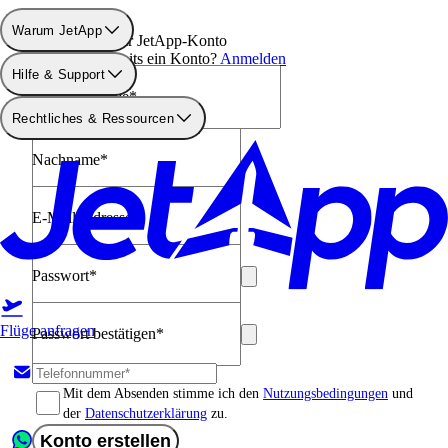
Warum JetApp
Erstellen Sie Ihr JetApp-Konto
Haben Sie bereits ein Konto?
Anmelden
Hilfe & Support
Vorname*
Anrede*
Rechtliches & Ressourcen
Nachname*
E-Mail-Adresse*
Passwort*
Flüge anfragen
Passwort bestätigen*
Mit dem Absenden stimme ich den
Nutzungsbedingungen
und
der
Datenschutzerklärung
zu.
Konto erstellen