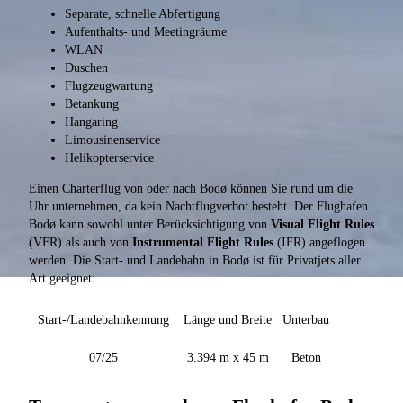
Separate, schnelle Abfertigung
Aufenthalts- und Meetingräume
WLAN
Duschen
Flugzeugwartung
Betankung
Hangaring
Limousinenservice
Helikopterservice
Einen Charterflug von oder nach Bodø können Sie rund um die
Uhr unternehmen, da kein Nachtflugverbot besteht. Der Flughafen
Bodø kann sowohl unter Berücksichtigung von
Visual Flight Rules
(VFR) als auch von
Instrumental Flight Rules
(IFR) angeflogen
werden. Die Start- und Landebahn in Bodø ist für Privatjets aller
Art geeignet:
Start-/Landebahnkennung
Länge und Breite
Unterbau
07/25
3.394 m x 45 m
Beton