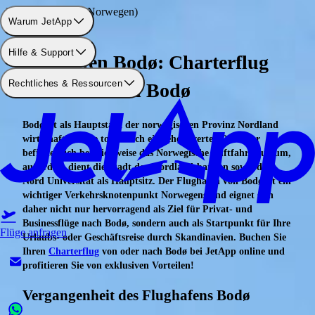
Flughafen: Bodø (Norwegen)
Warum JetApp
Hilfe & Support
Flughafen Bodø: Charterflug
Rechtliches & Ressourcen
von oder nach Bodø
Bodø ist als Hauptstadt der norwegischen Provinz Nordland
wirtschaftlich wie touristisch ein sehenswerter Ort. Hier
befindet sich beispielsweise das Norwegische Luftfahrtmuseum,
außerdem dient die Stadt den Nordlandsbanken sowie der
Nord Universität als Hauptsitz. Der Flughafen von Bodø ist ein
wichtiger Verkehrsknotenpunkt Norwegens und eignet sich
daher nicht nur hervorragend als Ziel für Privat- und
Businessflüge nach Bodø, sondern auch als Startpunkt für Ihre
Flüge anfragen
Urlaubs- oder Geschäftsreise durch Skandinavien. Buchen Sie
Ihren
Charterflug
von oder nach Bodø bei JetApp online und
profitieren Sie von exklusiven Vorteilen!
Vergangenheit des Flughafens Bodø