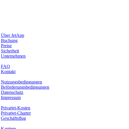
Warum JetApp
Über JetApp
Buchung
Preise
Sicherheit
Unternehmen
Hilfe & Support
FAQ
Kontakt
Rechtliches
Nutzungsbedingungen
Beförderungsbedingungen
Datenschutz
Impressum
Services & Informationen
Privatjet-Kosten
Privatjet-Charter
Geschäftsflug
Unternehmen
Karriere