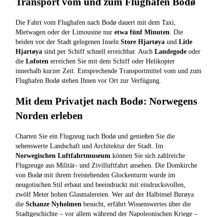
Transport vom und zum Flughafen Bodø
Die Fahrt vom Flughafen nach Bodø dauert mit dem Taxi,
Mietwagen oder der Limousine nur
etwa fünf Minuten
. Die
beiden vor der Stadt gelegenen Inseln
Store Hjartøya
und
Litle
Hjartøya
sind per Schiff schnell erreichbar. Auch
Landegode
oder
die
Lofoten
erreichen Sie mit dem Schiff oder Helikopter
innerhalb kurzer Zeit. Entsprechende Transportmittel vom und zum
Flughafen Bodø stehen Ihnen vor Ort zur Verfügung.
Mit dem Privatjet nach Bodø: Norwegens
Norden erleben
Charten Sie ein Flugzeug nach Bodø und genießen Sie die
sehenswerte Landschaft und Architektur der Stadt. Im
Norwegischen Luftfahrtmuseum
können Sie sich zahlreiche
Flugzeuge aus Militär- und Zivilluftfahrt ansehen. Die Domkirche
von Bodø mit ihrem freistehenden Glockenturm wurde im
neugotischen Stil erbaut und beeindruckt mit eindrucksvollen,
zwölf Meter hohen Glasmalereien. Wer auf der Halbinsel Burøya
die
Schanze Nyholmen
besucht, erfährt Wissenswertes über die
Stadtgeschichte – vor allem während der Napoleonischen Kriege –