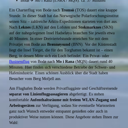
Bodø ✈ Mo i Rana (ENRA / MQN): ca. 37 Minuten
Ein Charterflug von Bodø nach
Tromsö
(TOS) dauert eine knappe
Stunde. In dieser Stadt hat das Norwegische Polarforschungsinstitut
seinen Sitz – zahlreiche Arktis-Expeditionen starteten von dort aus.
Nach
Leknes
(LKN) auf den Lofoten und
Stokmarknes
(SKN)
auf der nahegelegenen Insel Hadseløya brauchen Sie jeweils etwa
40 Minuten. In einer Dreiviertelstunde erreichen Sie mit dem
Privatjet von Bodø aus
Brønnøysund
(BNN). Vor der Küstenstadt
liegt die Insel Torget, die für den Torghatten bekannt ist – einen
Berg, in dessen Mitte sich ein Loch befindet. Ein Privat- oder
Businessflug
von Bodø nach
Mo i Rana
(MQN) dauert rund 40
Minuten. Hier finden sich verschiedene Betriebe der Schwer- und
Hafenindustrie. Einen schönen Ausblick über die Stadt haben
Besucher vom Berg Mofjell aus.
Am Flughafen Bodø werden Privatfluggäste und Geschäftsreisende
separat von Linienflugpassagieren
abgefertigt. Es stehen
komfortable
Aufenthaltsräume mit freiem WLAN-Zugang und
Arbeitsgeräten
zur Verfügung, sodass Sie eventuelle Wartezeiten
ganz nach Wunsch entweder entspannt genießen oder auch in
produktiver Weise nutzen können. Diese Angebote stehen Ihnen zur
Wahl: