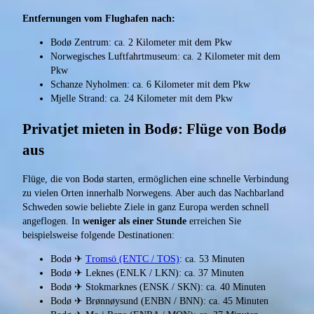
Entfernungen vom Flughafen nach:
Bodø Zentrum: ca. 2 Kilometer mit dem Pkw
Norwegisches Luftfahrtmuseum: ca. 2 Kilometer mit dem
Pkw
Schanze Nyholmen: ca. 6 Kilometer mit dem Pkw
Mjelle Strand: ca. 24 Kilometer mit dem Pkw
Privatjet mieten in Bodø: Flüge von Bodø
aus
Flüge, die von Bodø starten, ermöglichen eine schnelle Verbindung
zu vielen Orten innerhalb Norwegens. Aber auch das Nachbarland
Schweden sowie beliebte Ziele in ganz Europa werden schnell
angeflogen. In
weniger als einer Stunde
erreichen Sie
beispielsweise folgende Destinationen:
Bodø ✈
Tromsö (ENTC / TOS)
: ca. 53 Minuten
Bodø ✈ Leknes (ENLK / LKN): ca. 37 Minuten
Bodø ✈ Stokmarknes (ENSK / SKN): ca. 40 Minuten
Bodø ✈ Brønnøysund (ENBN / BNN): ca. 45 Minuten