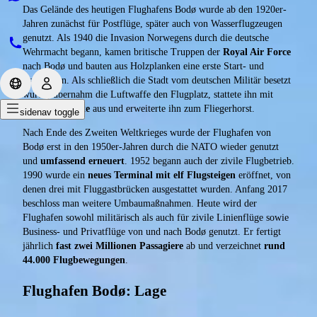
Das Gelände des heutigen Flughafens Bodø wurde ab den 1920er-
Jahren zunächst für Postflüge, später auch von Wasserflugzeugen
genutzt. Als 1940 die Invasion Norwegens durch die deutsche
Wehrmacht begann, kamen britische Truppen der
Royal Air Force
nach Bodø und bauten aus Holzplanken eine erste Start- und
Landebahn. Als schließlich die Stadt vom deutschen Militär besetzt
wurde, übernahm die Luftwaffe den Flugplatz, stattete ihn mit
einer
Betonpiste
aus und erweiterte ihn zum Fliegerhorst.
sidenav toggle
Nach Ende des Zweiten Weltkrieges wurde der Flughafen von
Bodø erst in den 1950er-Jahren durch die NATO wieder genutzt
und
umfassend erneuert
. 1952 begann auch der zivile Flugbetrieb.
1990 wurde ein
neues Terminal mit elf Flugsteigen
eröffnet, von
denen drei mit Fluggastbrücken ausgestattet wurden. Anfang 2017
beschloss man weitere Umbaumaßnahmen. Heute wird der
Flughafen sowohl militärisch als auch für zivile Linienflüge sowie
Business- und Privatflüge von und nach Bodø genutzt. Er fertigt
jährlich
fast zwei Millionen Passagiere
ab und verzeichnet
rund
44.000 Flugbewegungen
.
Flughafen Bodø: Lage