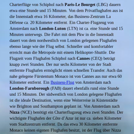
Charterflüge von Schiphol nach
Paris-Le Bourget
(LBG) dauern
etwa eine Stunde und 15 Minuten. Von dem Privatflughafen aus ist
die Innenstadt etwa 16 Kilometer, das Business-Zentrum La
Défense ca. 20 Kilometer entfernt. Ein Charter-Flugzeug von
Amsterdam nach
London-Luton
(LTN) ist ca. eine Stunde und 15
Minuten unterwegs. Die Fahrt mit dem Pkw in die Innenstadt
dauert von dem nordwestlich von London gelegenen Flughafen
ebenso lange wie der Flug selbst. Schneller und komfortabler
erreicht man die Metropole mit einem Helikopter-Shuttle. Die
Flugzeit vom Flughafen Schiphol nach
Cannes
(CEQ) beträgt
knapp zwei Stunden. Der nur sechs Kilometer von der Stadt
entfernte Flughafen ermöglicht einen schnellen Transfer. Auch das
nahe gelegene Fürstentum Monaco ist von Cannes aus nur etwa 60
Kilometer entfernt. Ein
Business-Flug
von Amsterdam nach
London-Farnborough
(FAB) dauert ebenfalls rund eine Stunde
und 15 Minuten. Der südwestlich von London gelegene Flughafen
ist die ideale Destination, wenn eine Weiterreise in Küstenstädte
wie Brighton und Southampton geplant ist. Von Amsterdam nach
Nizza
(NCE) benötigt ein Charterflugzeug etwa zwei Stunden. Der
wichtigste Flughafen der Côte d’Azur ist nur ca. sieben Kilometer
vom Stadtzentrum entfernt. Da das etwa 30 Kilometer entfernte
Monaco keinen eigenen Flughafen besitzt, ist der Flug über Nizza