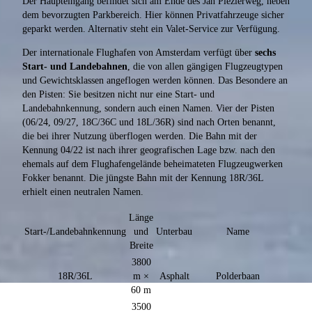
Der Haupteingang befindet sich am Ende des Jan Plezierweg, neben
dem bevorzugten Parkbereich. Hier können Privatfahrzeuge sicher
geparkt werden. Alternativ steht ein Valet-Service zur Verfügung.
Der internationale Flughafen von Amsterdam verfügt über
sechs
Start- und Landebahnen
, die von allen gängigen Flugzeugtypen
und Gewichtsklassen angeflogen werden können. Das Besondere an
den Pisten: Sie besitzen nicht nur eine Start- und
Landebahnkennung, sondern auch einen Namen. Vier der Pisten
(06/24, 09/27, 18C/36C und 18L/36R) sind nach Orten benannt,
die bei ihrer Nutzung überflogen werden. Die Bahn mit der
Kennung 04/22 ist nach ihrer geografischen Lage bzw. nach den
ehemals auf dem Flughafengelände beheimateten Flugzeugwerken
Fokker benannt. Die jüngste Bahn mit der Kennung 18R/36L
erhielt einen neutralen Namen.
Länge
Start-/Landebahnkennung
und
Unterbau
Name
Breite
3800
18R/36L
m ×
Asphalt
Polderbaan
60 m
3500