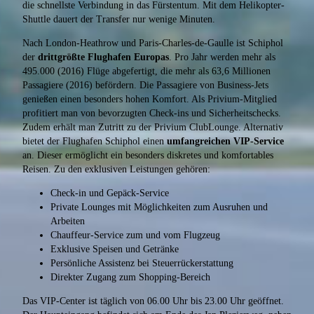
die schnellste Verbindung in das Fürstentum. Mit dem Helikopter-
Shuttle dauert der Transfer nur wenige Minuten.
Nach London-Heathrow und Paris-Charles-de-Gaulle ist Schiphol
der
drittgrößte Flughafen Europas
. Pro Jahr werden mehr als
495.000 (2016) Flüge abgefertigt, die mehr als 63,6 Millionen
Passagiere (2016) befördern. Die Passagiere von Business-Jets
genießen einen besonders hohen Komfort. Als Privium-Mitglied
profitiert man von bevorzugten Check-ins und Sicherheitschecks.
Zudem erhält man Zutritt zu der Privium ClubLounge. Alternativ
bietet der Flughafen Schiphol einen
umfangreichen VIP-Service
an. Dieser ermöglicht ein besonders diskretes und komfortables
Reisen. Zu den exklusiven Leistungen gehören:
Check-in und Gepäck-Service
Private Lounges mit Möglichkeiten zum Ausruhen und
Arbeiten
Chauffeur-Service zum und vom Flugzeug
Exklusive Speisen und Getränke
Persönliche Assistenz bei Steuerrückerstattung
Direkter Zugang zum Shopping-Bereich
Das VIP-Center ist täglich von 06.00 Uhr bis 23.00 Uhr geöffnet.