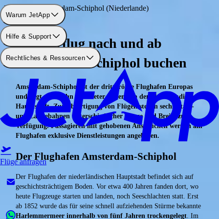
Flughafen: Amsterdam-Schiphol (Niederlande)
Warum JetApp
Hilfe & Support
Charterflug nach und ab
Rechtliches & Ressourcen
Amsterdam-Schiphol buchen
Amsterdam-Schiphol ist der drittgrößte Flughafen Europas
und liegt etwa zehn Kilometer außerhalb der niederländischen
Hauptstadt. Zur Abfertigung von Flügen stehen sechs Start-
und Landebahnen unterschiedlicher Länge und Breite zur
Verfügung. Passagieren mit gehobenen Ansprüchen werden am
Flughafen exklusive Dienstleistungen angeboten.
Der Flughafen Amsterdam-Schiphol
Flüge anfragen
Der Flughafen der niederländischen Hauptstadt befindet sich auf
geschichtsträchtigem Boden. Vor etwa 400 Jahren fanden dort, wo
heute Flugzeuge starten und landen, noch Seeschlachten statt. Erst
ab 1852 wurde das für seine schnell aufziehenden Stürme bekannte
Harlemmermeer innerhalb von fünf Jahren trockengelegt
. Im