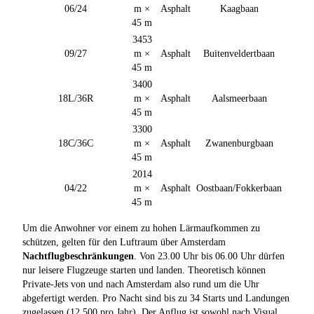
06/24
m ×
Asphalt
Kaagbaan
45 m
3453
09/27
m ×
Asphalt
Buitenveldertbaan
45 m
3400
18L/36R
m ×
Asphalt
Aalsmeerbaan
45 m
3300
18C/36C
m ×
Asphalt
Zwanenburgbaan
45 m
2014
04/22
m ×
Asphalt
Oostbaan/Fokkerbaan
45 m
Um die Anwohner vor einem zu hohen Lärmaufkommen zu
schützen, gelten für den Luftraum über Amsterdam
Nachtflugbeschränkungen
. Von 23.00 Uhr bis 06.00 Uhr dürfen
nur leisere Flugzeuge starten und landen. Theoretisch können
Private-Jets von und nach Amsterdam also rund um die Uhr
abgefertigt werden. Pro Nacht sind bis zu 34 Starts und Landungen
zugelassen (12.500 pro Jahr). Der Anflug ist sowohl nach Visual