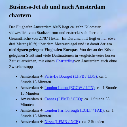
Business-Jet ab und nach Amsterdam
chartern
Der Flughafen Amsterdam AMS liegt ca. zehn Kilometer
südwestlich vom Stadtzentrum und erstreckt sich über eine
Gesamtfläche von 2.787 Hektar. Im Durchschnitt liegt er nur etwa
drei Meter (10 ft) über dem Meeresspiegel und ist damit der
am
niedrigsten gelegene Flughafen Europas
. Von der an der Küste
gelegenen Stadt sind viele Destinationen in vergleichsweise kurzer
Zeit zu erreichen, mit einem
Charterflug
von Amsterdam auch ohne
Zwischenstopp:
Amsterdam ✈
Paris-Le Bourget (LFPB / LBG)
: ca. 1
Stunde 15 Minuten
Amsterdam ✈
London Luton (EGGW / LTN)
: ca. 1 Stunde
15 Minuten
Amsterdam ✈
Cannes (LFMD / CEQ)
: ca. 1 Stunde 55
Minuten
Amsterdam ✈
London Farnborough (EGLF / FAB)
: ca. 1
Stunde 15 Minuten
Amsterdam ✈
Nizza (LFMN / NCE)
: ca. 2 Stunden