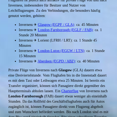
Flughafen ist jedoch auch attraktiv für private Flüge von und nach
Inverness, insbesondere für Besitzer und Nutzer von
Leichtflugzeugen. Zu den Verbindungen, die besonders häufig
genutzt werden, gehören:
Inverness ✈
Glasgow (EGPF / GLA)
: ca. 45 Minuten
Inverness ✈
London-Farnborough (EGLF / FAB)
: ca. 1
Stunde 20 Minuten
Inverness ✈ Lorient (LFRH / LRT): ca. 1 Stunde 45
Minuten
Inverness ✈
London-Luton (EGGW / LTN)
: ca. 1 Stunde
15 Minuten
Inverness ✈
Aberdeen (EGPD / ABZ)
: ca. 40 Minuten
Private Flüge von Inverness nach
Glasgow
(GLA) dauern etwa
eine Dreiviertelstunde. Vom Flughafen bis in die Innenstadt dauert
es mit dem Taxi oder Leihwagen etwa 25 Minuten. Ist bereits ein
Transfer organisiert, können sich Passagiere direkt gegenüber des
Hauptterminals abholen lassen. Ein
Charterflug
von Inverness nach
London-Farnborough
(FAB) dauert etwas weniger als eineinhalb
Stunden. Da das Rollfeld des Geschäftsflughafens auch für Autos
zugänglich ist, können Passagiere direkt vom Flugzeug abgeholt
und zum Wunschort befördert werden. Bis nach London sind es mit