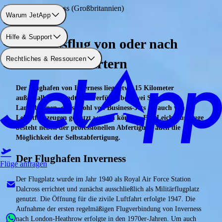
Flughafen: Inverness (Großbritannien)
Warum JetApp
Hilfe & Support
Businessflug von oder nach
Rechtliches & Ressourcen
Inverness chartern
Der Flughafen von Inverness liegt etwa 15 Kilometer
außerhalb der Stadt und verfügt über zwei Start- und
Landebahnen, die sowohl von Business-Jets als auch von
Leichtflugzeugen genutzt werden können. Für Leichtflugzeuge
besteht neben der professionellen Abfertigung auch die
Möglichkeit der Selbstabfertigung.
Der Flughafen Inverness
Flüge anfragen
Der Flugplatz wurde im Jahr 1940 als Royal Air Force Station
Dalcross errichtet und zunächst ausschließlich als Militärflugplatz
genutzt. Die Öffnung für die zivile Luftfahrt erfolgte 1947. Die
Aufnahme der ersten regelmäßigen Flugverbindung von Inverness
nach London-Heathrow erfolgte in den 1970er-Jahren. Um auch