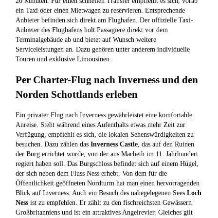
20 Minuten. Für einen schnellen Transfer empfiehlt es sich, vorab
ein Taxi oder einen Mietwagen zu reservieren. Entsprechende
Anbieter befinden sich direkt am Flughafen. Der offizielle Taxi-
Anbieter des Flughafens holt Passagiere direkt vor dem
Terminalgebäude ab und bietet auf Wunsch weitere
Serviceleistungen an. Dazu gehören unter anderem individuelle
Touren und exklusive Limousinen.
Per Charter-Flug nach Inverness und den
Norden Schottlands erleben
Ein privater Flug nach Inverness gewährleistet eine komfortable
Anreise. Steht während eines Aufenthalts etwas mehr Zeit zur
Verfügung, empfiehlt es sich, die lokalen Sehenswürdigkeiten zu
besuchen. Dazu zählen das
Inverness Castle
, das auf den Ruinen
der Burg errichtet wurde, von der aus Macbeth im 11. Jahrhundert
regiert haben soll. Das Burgschloss befindet sich auf einem Hügel,
der sich neben dem Fluss Ness erhebt. Von dem für die
Öffentlichkeit geöffneten Nordturm hat man einen hervorragenden
Blick auf Inverness. Auch ein Besuch des nahegelegenen Sees
Loch
Ness
ist zu empfehlen. Er zählt zu den fischreichsten Gewässern
Großbritanniens und ist ein attraktives Angelrevier. Gleiches gilt