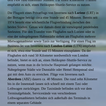
dem Pkw rund eineinhalb Stunden. Für einen schnelleren Transfer
empfiehlt es sich, einen Helikopter-Shuttle-Service zu nutzen.
Die Flugzeit eines Privatflugs von Inverness nach
Lorient
(LRT) in
der Bretagne beträgt circa eine Stunde und 45 Minuten. Bereits seit
1974 besteht eine wöchentliche Flugverbindung zwischen den
beiden Städten. Genau wie damals dient sie vorwiegend pendelnden
Seeleuten. Für den Transfer vom Flughafen nach Lorient oder in
eine der nahegelegenen Hafenstädte stehen am Flughafen mehrere
Mietwagenanbieter sowie Taxis zur Verfügung. Für einen Flug im
Business-Jet von Inverness nach
London-Luton
(LTN) empfiehlt
es sich, etwa eine Stunde und 15 Minuten einzuplanen. Da der
Flughafen sich rund 50 Kilometer nordwestlich von London
befindet, bietet es sich an, einen Helikopter-Shuttle-Service zu
nutzen, wenn man in die britische Hauptstadt gelangen möchte.
Nahegelegene Städte wie Dunstable oder Hemel Hempstead sind
gut mit dem Auto zu erreichen. Flüge von Inverness nach
Aberdeen
(ABZ) dauern ca. 40 Minuten. Die rund zehn Kilometer
bis in die Innenstadt lassen sich schnell mit einem Taxi oder
Leihwagen zurücklegen. Die Taxistände befinden sich vor dem
Terminalgebäude, Servicestände von verschiedenen
Leihwagenanbietern befinden sich außerhalb des Terminals in
einem separaten Gebäude.