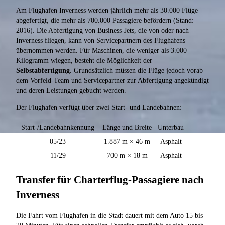
Am Flughafen Inverness werden jährlich mehr als 30.000 Flüge
abgefertigt, die mehr als 700.000 Passagiere befördern (Stand:
2016). Die Abfertigung von Business-Jets, die von oder nach
Inverness fliegen, kann von Servicepartnern des Flughafens
übernommen werden. Für Maschinen, die weniger als 3.000
Kilogramm wiegen, besteht die Möglichkeit der
Selbstabfertigung
. Grundsätzlich müssen die Flüge jedoch vorab
dem Vorfeld-Team und Servicepartner zur Abfertigung angekündigt
und deren Leistungen gebucht werden.
Der Flughafen verfügt über zwei Start- und Landebahnen:
Start-/Landebahnkennung
Länge und Breite
Unterbau
05/23
1.887 m × 46 m
Asphalt
11/29
700 m × 18 m
Asphalt
Transfer für Charterflug-Passagiere nach
Inverness
Die Fahrt vom Flughafen in die Stadt dauert mit dem Auto 15 bis