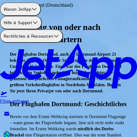
Flughafen: Dortmund (Deutschland)
Warum JetApp
Hilfe & Support
Privatflug von oder nach
Rechtliches & Ressourcen
Dortmund chartern
Der Flughafen Dortmund, auch als Dortmund Airport 21
bekannt, liegt im Osten der Stadt, nah an der Stadtgrenze zu
Unna und Holzwickede. Einst war der Flughafen Dortmund
lediglich ein Verkehrslandeplatz. Inzwischen gehört er –
gemessen am jährlichen Passagieraufkommen – zu den drei
größten Verkehrsflughäfen in Nordrhein-Westfalen. Buchen
Sie jetzt Ihren Privatjet von oder nach Dortmund.
Flüge anfragen
Der Flughafen Dortmund: Geschichtliches
Bereits vor dem Ersten Weltkrieg starteten in Dortmund Flugzeuge
– wann genau der Flugverkehr begann, lässt sich nicht mehr exakt
feststellen. Im Ersten Weltkrieg wurde
nördlich des Dorfes
Brackel
eine Fliegerstation eröffnet. Dies war der erste Standort