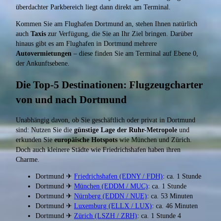
überdachter Parkbereich liegt dann direkt am Terminal.
Kommen Sie am Flughafen Dortmund an, stehen Ihnen natürlich
auch
Taxis
zur Verfügung, die Sie an Ihr Ziel bringen. Darüber
hinaus gibt es am Flughafen in Dortmund mehrere
Autovermietungen
– diese finden Sie am Terminal auf Ebene 0,
der Ankunftsebene.
Die Top-5 Destinationen: Flugzeugcharter
von und nach Dortmund
Unabhängig davon, ob Sie geschäftlich oder privat in Dortmund
sind: Nutzen Sie die
günstige Lage der Ruhr-Metropole
und
erkunden Sie
europäische Hotspots
wie München und Zürich.
Doch auch kleinere Städte wie Friedrichshafen haben ihren
Charme.
Dortmund ✈
Friedrichshafen (EDNY / FDH)
: ca. 1 Stunde
Dortmund ✈
München (‎EDDM / MUC)
: ca. 1 Stunde
Dortmund ✈
Nürnberg (EDDN / NUE)
: ca. 53 Minuten
Dortmund ✈
Luxemburg (‎ELLX / LUX)
: ca. 46 Minuten
Dortmund ✈
Zürich (‎LSZH / ZRH)
: ca. 1 Stunde 4