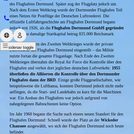
des Flughafens Dortmund. Später zog der Flugplatz jedoch um.
Nach dem Ersten Weltkrieg wurde der Dortmunder Flughafen Teil
eines Netzes für Postflüge der Deutschen Luftreederei. Die
offizielle Luftfahrtgeschichte am Flughafen Dortmund begann
jedoch erst 1926, als die
Flughafen Dortmund GmbH gegründet
wurde. Das damalige Startkapital betrug 835.000 Reichsmark.
Bereits zu Beginn des Zweiten Weltkrieges wurde der private
sidenav toggle
Luftverkehr am Flughafen Dortmund eingestellt – das Militär
nutzte fortan die gesamte Fluganlage. Nach Ende des Zweiten
Weltkrieges übernahm die Royal Air Force die Kontrolle über den
Flughafen und verbot dort jeglichen deutschen Luftverkehr.
1955
überließen die Alliierten die Kontrolle über den Dortmunder
Flughafen dann der BRD
. Einige große Fluggesellschaften, wie
beispielsweise die Lufthansa, konnten Dortmund jedoch nicht mehr
anfliegen, da die Start- und Landebahn zu kurz für die Maschinen
war. Ein Ausbau des Flughafens war jedoch aufgrund von
nahegelegenen Bahnschienen keine Option.
Im Jahr 1960 begann die Suche nach einem neuen Standort für den
Flughafen Dortmund: Schnell wurde der Platz an der
Wickeder
Chaussee
ausgewählt, wo sich der Flughafen Dortmund noch heute
befindet.