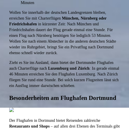
Minuten
Wollen Sie innerhalb der deutschen Landesgrenzen bleiben,
erreichen Sie mit Charterflügen
München, Nürnberg oder
Friedrichshafen
in kürzester Zeit: Nach München und
Friedrichshafen dauert der Flug gerade einmal eine Stunde. Für
einen Flug nach Nürnberg benötigen Sie lediglich 53 Minuten.
Wollen Sie nach einem Abstecher in die anderen deutschen Städte
wieder ins Ruhrgebiet, bringt Sie ein Privatflug nach Dortmund
ebenso schnell wieder zurück.
Zieht es Sie ins Ausland, dann bietet der Dortmunder Flughafen
auch Charterflüge nach
Luxemburg und Zürich
: In gerade einmal
46 Minuten erreichen Sie den Flughafen Luxemburg. Nach Zürich
fliegen Sie rund eine Stunde. Bei solch kurzen Flugzeiten lässt sich
ein Ausflug immer dazwischen schieben.
Besonderheiten am Flughafen Dortmund
Der Flughafen in Dortmund bietet Reisenden zahlreiche
Restaurants und Shops
– auf allen drei Ebenen des Terminals gibt