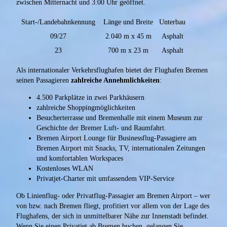
zwischen Mitternacht und 3:00 Uhr geöffnet.
Start-/Landebahnkennung
Länge und Breite
Unterbau
09/27
2.040 m x 45 m
Asphalt
23
700 m x 23 m
Asphalt
Als internationaler Verkehrsflughafen bietet der Flughafen Bremen
seinen Passagieren
zahlreiche Annehmlichkeiten
:
4.500 Parkplätze in zwei Parkhäusern
zahlreiche Shoppingmöglichkeiten
Besucherterrasse und Bremenhalle mit einem Museum zur
Geschichte der Bremer Luft- und Raumfahrt.
Bremen Airport Lounge für Businessflug-Passagiere am
Bremen Airport mit Snacks, TV, internationalen Zeitungen
und komfortablen Workspaces
Kostenloses WLAN
Privatjet-Charter mit umfassendem VIP-Service
Ob Linienflug- oder Privatflug-Passagier am Bremen Airport – wer
von bzw. nach Bremen fliegt, profitiert vor allem von der Lage des
Flughafens, der sich in unmittelbarer Nähe zur Innenstadt befindet.
Wenn Sie einen Privatjet ab Bremen buchen, gelangen Sie