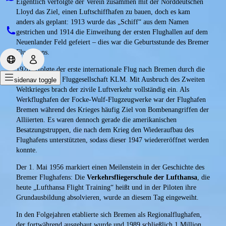
Eigentlich verfolgte der Verein zusammen mit der Norddeutschen
Lloyd das Ziel, einen Luftschiffhafen zu bauen, doch es kam
anders als geplant: 1913 wurde das „Schiff“ aus dem Namen
gestrichen und 1914 die Einweihung der ersten Flughallen auf dem
Neuenlander Feld gefeiert – dies war die Geburtsstunde des Bremer
Flughafens.
1920 erfolgte der erste internationale Flug nach Bremen durch die
niederländische Fluggesellschaft KLM. Mit Ausbruch des Zweiten
sidenav toggle
Weltkrieges brach der zivile Luftverkehr vollständig ein. Als
Werkflughafen der Focke-Wulf-Flugzeugwerke war der Flughafen
Bremen während des Krieges häufig Ziel von Bombenangriffen der
Alliierten. Es waren dennoch gerade die amerikanischen
Besatzungstruppen, die nach dem Krieg den Wiederaufbau des
Flughafens unterstützten, sodass dieser 1947 wiedereröffnet werden
konnte.
Der 1. Mai 1956 markiert einen Meilenstein in der Geschichte des
Bremer Flughafens: Die
Verkehrsfliegerschule der Lufthansa
, die
heute „Lufthansa Flight Training“ heißt und in der Piloten ihre
Grundausbildung absolvieren, wurde an diesem Tag eingeweiht.
In den Folgejahren etablierte sich Bremen als Regionalflughafen,
der fortwährend ausgebaut wurde und 1989 schließlich 1 Million