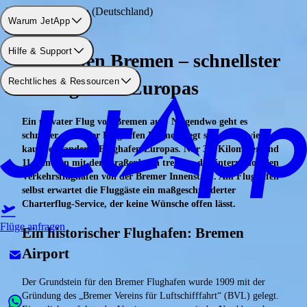
Flughafen: Bremen (Deutschland)
Warum JetApp
Hilfe & Support
Flughafen Bremen – schnellster
Rechtliches & Ressourcen
Abflughafen Europas
Ein privater Flug von Bremen aus? Nirgendwo geht es
schneller, denn der Flughafen Bremen liegt so zentral wie
kaum ein anderer Flughafen Europas. Nur 3,5 Kilometer und
11 Minuten mit der Straßenbahn trennen den internationalen
Verkehrsflughafen von der Bremer Innenstadt. Am Flughafen
selbst erwartet die Fluggäste ein maßgeschneiderter
Charterflug-Service, der keine Wünsche offen lässt.
Flüge anfragen
Ein historischer Flughafen: Bremen
Airport
Der Grundstein für den Bremer Flughafen wurde 1909 mit der
Gründung des „Bremer Vereins für Luftschifffahrt“ (BVL) gelegt.