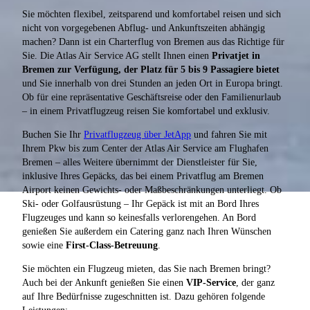
Sie möchten flexibel, zeitsparend und komfortabel reisen und sich
nicht von vorgegebenen Abflug- und Ankunftszeiten abhängig
machen? Dann ist ein Charterflug von Bremen aus das Richtige für
Sie. Die Atlas Air Service AG stellt Ihnen einen
Privatjet in
Bremen zur Verfügung, der Platz für 5 bis 9 Passagiere bietet
und Sie innerhalb von drei Stunden an jeden Ort in Europa bringt.
Ob für eine repräsentative Geschäftsreise oder den Familienurlaub
– in einem Privatflugzeug reisen Sie komfortabel und exklusiv.
Buchen Sie Ihr
Privatflugzeug über JetApp
und fahren Sie mit
Ihrem Pkw bis zum Center der Atlas Air Service am Flughafen
Bremen – alles Weitere übernimmt der Dienstleister für Sie,
inklusive Ihres Gepäcks, das bei einem Privatflug am Bremen
Airport keinen Gewichts- oder Maßbeschränkungen unterliegt. Ob
Ski- oder Golfausrüstung – Ihr Gepäck ist mit an Bord Ihres
Flugzeuges und kann so keinesfalls verlorengehen. An Bord
genießen Sie außerdem ein Catering ganz nach Ihren Wünschen
sowie eine
First-Class-Betreuung
.
Sie möchten ein Flugzeug mieten, das Sie nach Bremen bringt?
Auch bei der Ankunft genießen Sie einen
VIP-Service
, der ganz
auf Ihre Bedürfnisse zugeschnitten ist. Dazu gehören folgende