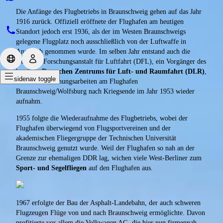
Die Anfänge des Flugbetriebs in Braunschweig gehen auf das Jahr
1916 zurück. Offiziell eröffnete der Flughafen am heutigen
Standort jedoch erst 1936, als der im Westen Braunschweigs
gelegene Flugplatz noch ausschließlich von der Luftwaffe in
Anspruch genommen wurde. Im selben Jahr entstand auch die
Deutsche Forschungsanstalt für Luftfahrt (DFL), ein Vorgänger des
heutigen
Deutschen Zentrums für Luft- und Raumfahrt (DLR)
,
sidenav toggle
das seine Forschungsarbeiten am Flughafen
Braunschweig/Wolfsburg nach Kriegsende im Jahr 1953 wieder
aufnahm.
1955 folgte die Wiederaufnahme des Flugbetriebs, wobei der
Flughafen überwiegend von Flugsportvereinen und der
akademischen Fliegergruppe der Technischen Universität
Braunschweig genutzt wurde. Weil der Flughafen so nah an der
Grenze zur ehemaligen DDR lag, wichen viele West-Berliner zum
Sport- und Segelfliegen
auf den Flughafen aus.
1967 erfolgte der Bau der Asphalt-Landebahn, der auch schweren
Flugzeugen Flüge von und nach Braunschweig ermöglichte. Davon
profitierte vor allem die Volkwagen AG, die hier nun firmennah