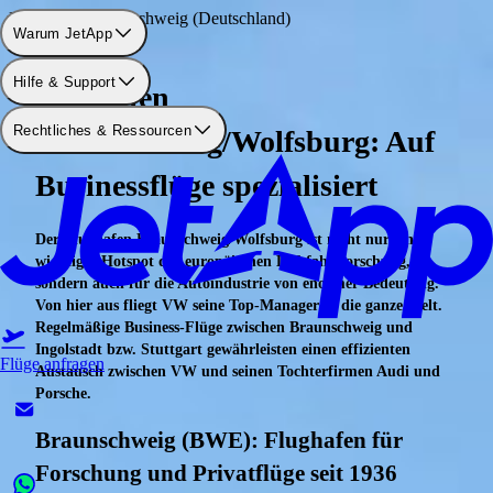
Flughafen: Braunschweig (Deutschland)
Warum JetApp
Hilfe & Support
Flughafen
Rechtliches & Ressourcen
Braunschweig/Wolfsburg: Auf
Businessflüge spezialisiert
Der Flughafen Braunschweig/Wolfsburg ist nicht nur ein
wichtiger Hotspot der europäischen Luftfahrtforschung,
sondern auch für die Autoindustrie von enormer Bedeutung.
Von hier aus fliegt VW seine Top-Manager in die ganze Welt.
Regelmäßige Business-Flüge zwischen Braunschweig und
Ingolstadt bzw. Stuttgart gewährleisten einen effizienten
Flüge anfragen
Austausch zwischen VW und seinen Tochterfirmen Audi und
Porsche.
Braunschweig (BWE): Flughafen für
Forschung und Privatflüge seit 1936