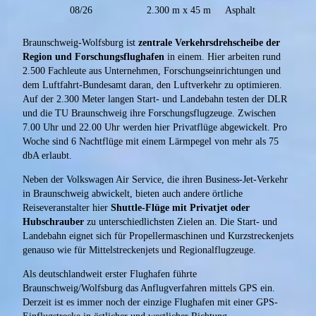
08/26
2.300 m x 45 m
Asphalt
Braunschweig-Wolfsburg ist
zentrale Verkehrsdrehscheibe der
Region und Forschungsflughafen
in einem. Hier arbeiten rund
2.500 Fachleute aus Unternehmen, Forschungseinrichtungen und
dem Luftfahrt-Bundesamt daran, den Luftverkehr zu optimieren.
Auf der 2.300 Meter langen Start- und Landebahn testen der DLR
und die TU Braunschweig ihre Forschungsflugzeuge. Zwischen
7.00 Uhr und 22.00 Uhr werden hier Privatflüge abgewickelt. Pro
Woche sind 6 Nachtflüge mit einem Lärmpegel von mehr als 75
dbA erlaubt.
Neben der Volkswagen Air Service, die ihren Business-Jet-Verkehr
in Braunschweig abwickelt, bieten auch andere örtliche
Reiseveranstalter hier
Shuttle-Flüge mit Privatjet oder
Hubschrauber
zu unterschiedlichsten Zielen an. Die Start- und
Landebahn eignet sich für Propellermaschinen und Kurzstreckenjets
genauso wie für Mittelstreckenjets und Regionalflugzeuge.
Als deutschlandweit erster Flughafen führte
Braunschweig/Wolfsburg das Anflugverfahren mittels GPS ein.
Derzeit ist es immer noch der einzige Flughafen mit einer GPS-