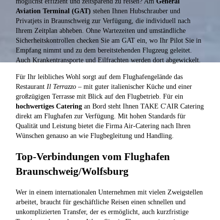
möglichst effizient und zeitsparend zu reisen? Am
General
Aviation Terminal (GAT)
stehen Ihnen Hubschrauber und
Privatjets in Braunschweig zur Verfügung, die individuell nach
Ihrem Zeitplan abheben. Ohne Wartezeiten und umständliche
Sicherheitskontrollen checken Sie am GAT ein, wo Ihr Pilot Sie in
Empfang nimmt und zu dem bereitstehenden Flugzeug geleitet.
Auch Krankentransporte und Eilfrachten werden dort abgewickelt.
Für Ihr leibliches Wohl sorgt auf dem Flughafengelände das
Restaurant
Il Terrazzo
– mit guter italienischer Küche und einer
großzügigen Terrasse mit Blick auf den Flugbetrieb. Für ein
hochwertiges Catering
an Bord steht Ihnen TAKE C'AIR Catering
direkt am Flughafen zur Verfügung. Mit hohen Standards für
Qualität und Leistung bietet die Firma Air-Catering nach Ihren
Wünschen genauso an wie Flugbegleitung und Handling.
Top-Verbindungen vom Flughafen
Braunschweig/Wolfsburg
Wer in einem internationalen Unternehmen mit vielen Zweigstellen
arbeitet, braucht für geschäftliche Reisen einen schnellen und
unkomplizierten Transfer, der es ermöglicht, auch kurzfristige