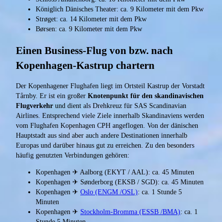
Königlich Dänisches Theater: ca. 9 Kilometer mit dem Pkw
Strøget: ca. 14 Kilometer mit dem Pkw
Børsen: ca. 9 Kilometer mit dem Pkw
Einen Business-Flug von bzw. nach
Kopenhagen-Kastrup chartern
Der Kopenhagener Flughafen liegt im Ortsteil Kastrup der Vorstadt
Tårnby. Er ist ein großer
Knotenpunkt für den skandinavischen
Flugverkehr
und dient als Drehkreuz für SAS Scandinavian
Airlines. Entsprechend viele Ziele innerhalb Skandinaviens werden
vom Flughafen Kopenhagen CPH angeflogen. Von der dänischen
Hauptstadt aus sind aber auch andere Destinationen innerhalb
Europas und darüber hinaus gut zu erreichen. Zu den besonders
häufig genutzten Verbindungen gehören:
Kopenhagen ✈ Aalborg (EKYT / AAL): ca. 45 Minuten
Kopenhagen ✈ Sønderborg (EKSB / SGD): ca. 45 Minuten
Kopenhagen ✈
Oslo (ENGM /OSL)
: ca. 1 Stunde 5
Minuten
Kopenhagen ✈
Stockholm-Bromma (ESSB /BMA)
: ca. 1
Stunde 5 Minuten