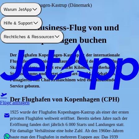
Flughafen: Kopenhagen-Kastrup (Dänemark)
Warum JetApp
Hilfe & Support
Einen Business-Flug von und
Rechtliches & Ressourcen
nach Kopenhagen buchen
Der Flughafen Kopenhagen-Kastrup ist der internationale
Flughafen der dänischen Hauptstadt und der größte Flughafen
Skandinaviens. Er liegt etwa acht Kilometer außerhalb des
Stadtzentrums und bietet drei Start- und Landebahnen.
Passagieren von Chartermaschinen wird ein umfassender
Service geboten.
Der Flughafen von Kopenhagen (CPH)
Flüge anfragen
1925 wurde der Flughafen Kopenhagen-Kastrup als einer der ersten
privaten Flughäfen weltweit eröffnet. Bereits sieben Jahre nach der
Eröffnung fanden dort jährlich 6.000 Starts und Landungen statt.
Für damalige Verhältnisse eine hohe Zahl. Ab den 1960er-Jahren
baute man den Flughafen in mehreren Etappen aus: Das 1939