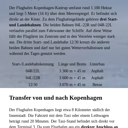
Der Flughafen Kopenhagen-Kastrup umfasst rund 1.100 Hektar
und liegt 5 Meter (16 ft) über dem Meeresspiegel. Er befindet sich
direkt an der Küste. Zu dem Flughafengelände gehören
drei Start-
und Landebahnen
. Die beiden Bahnen 04L-22R und 04R-22L
verlaufen parallel zum Fahrwasser der Schiffe. Auf diese Weise
fällt der Fluglärm im Zentrum und in den Vororten weniger stark
aus. Die dritte Start- und Landebahn 12/30 kreuzt die anderen
beiden Bahnen und darf nur bei guten Wetterverhältnissen und
während des Tages genutzt werden.
Start-/Landebahnkennung
Länge und Breite
Unterbau
04R/22L
3.300 m × 45 m
Asphalt
04L/22R
3.600 m × 45 m
Asphalt
12/30
3.070 m × 45 m
Beton
Transfer von und nach Kopenhagen
Der Flughafen Kopenhagen liegt etwa 8 Kilometer südlich der
Innenstadt. Die Fahrzeit mit dem Taxi oder einem Leihwagen
beträgt rund 20 Minuten. Der Taxi-Stand befindet sich direkt vor
dem Terminal 3. Da vom Flughafen aus ein
direkter Anschluss an