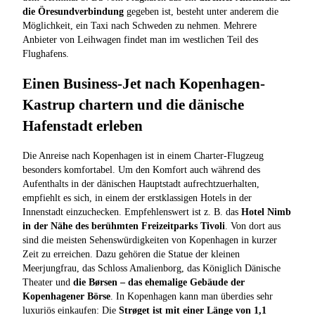
die Öresundverbindung
gegeben ist, besteht unter anderem die
Möglichkeit, ein Taxi nach Schweden zu nehmen. Mehrere
Anbieter von Leihwagen findet man im westlichen Teil des
Flughafens.
Einen Business-Jet nach Kopenhagen-
Kastrup chartern und die dänische
Hafenstadt erleben
Die Anreise nach Kopenhagen ist in einem Charter-Flugzeug
besonders komfortabel. Um den Komfort auch während des
Aufenthalts in der dänischen Hauptstadt aufrechtzuerhalten,
empfiehlt es sich, in einem der erstklassigen Hotels in der
Innenstadt einzuchecken. Empfehlenswert ist z. B. das
Hotel Nimb
in der Nähe des berühmten Freizeitparks Tivoli
. Von dort aus
sind die meisten Sehenswürdigkeiten von Kopenhagen in kurzer
Zeit zu erreichen. Dazu gehören die Statue der kleinen
Meerjungfrau, das Schloss Amalienborg, das Königlich Dänische
Theater und
die Børsen – das ehemalige Gebäude der
Kopenhagener Börse
. In Kopenhagen kann man überdies sehr
luxuriös einkaufen: Die
Strøget ist mit einer Länge von 1,1