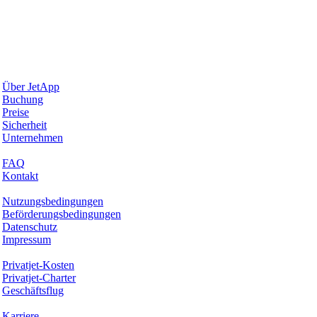
Warum JetApp
Über JetApp
Buchung
Preise
Sicherheit
Unternehmen
Hilfe & Support
FAQ
Kontakt
Rechtliches
Nutzungsbedingungen
Beförderungsbedingungen
Datenschutz
Impressum
Services & Informationen
Privatjet-Kosten
Privatjet-Charter
Geschäftsflug
Unternehmen
Karriere