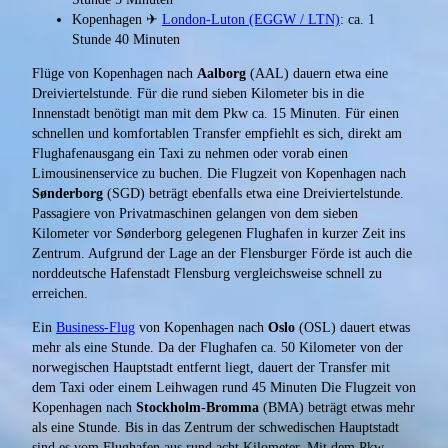
Kopenhagen ✈
London-Luton (EGGW / LTN)
: ca. 1
Stunde 40 Minuten
Flüge von Kopenhagen nach
Aalborg
(AAL) dauern etwa eine
Dreiviertelstunde. Für die rund sieben Kilometer bis in die
Innenstadt benötigt man mit dem Pkw ca. 15 Minuten. Für einen
schnellen und komfortablen Transfer empfiehlt es sich, direkt am
Flughafenausgang ein Taxi zu nehmen oder vorab einen
Limousinenservice zu buchen. Die Flugzeit von Kopenhagen nach
Sønderborg
(SGD) beträgt ebenfalls etwa eine Dreiviertelstunde.
Passagiere von Privatmaschinen gelangen von dem sieben
Kilometer vor Sønderborg gelegenen Flughafen in kurzer Zeit ins
Zentrum. Aufgrund der Lage an der Flensburger Förde ist auch die
norddeutsche Hafenstadt Flensburg vergleichsweise schnell zu
erreichen.
Ein
Business-Flug
von Kopenhagen nach
Oslo
(OSL) dauert etwas
mehr als eine Stunde. Da der Flughafen ca. 50 Kilometer von der
norwegischen Hauptstadt entfernt liegt, dauert der Transfer mit
dem Taxi oder einem Leihwagen rund 45 Minuten Die Flugzeit von
Kopenhagen nach
Stockholm-Bromma
(BMA) beträgt etwas mehr
als eine Stunde. Bis in das Zentrum der schwedischen Hauptstadt
sind es vom Flughafen aus rund acht Kilometer. Mit dem Pkw