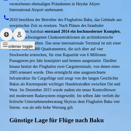
verstorbenen ehemaligen Präsidenten in Heydar Aliyev
International Airport umbenannt.
2010 beschloss der Betreiber des Flughafens Baku, das Gebäude aus
sowjetischer Zeit zu ersetzen. Nach Plänen des Istanbuler
Architekten Autoban
entstand 2014 ein hochmoderner Komplex
,
dessen geschwungenen Glaskonstruktionen als architektonische
Glanzleistung gelten. Das neue internationale Terminal ist mit einer
sidenav toggle
Fläche von 65.000 Quadratmetern, die sich über auf vier
Stockwerke erstrecken, für eine Kapazität von 6 Millionen
Passagieren pro Jahr konzipiert und bestens ausgestattet. Darüber
hinaus besitzt der Flughafen zwei Cargoterminals, von denen eines
2005 erneuert wurde. Dies ermöglicht eine ausgezeichnete
Infrastruktur für Cargoflüge und zeugt von der langen Geschichte
Bakus als Knotenpunkt wichtiger Handelsstraßen zwischen Ost und
West. Im Dezember 2015 wurde zudem ein neuer Kontrolltower
mit modernem Radarsystem eingeweiht. Im selben Jahr verlieh die
britische Unternehmensberatung Skytrax dem Flughafen Baku vier
Sterne, was als sehr hohe Wertung gilt.
Günstige Lage für Flüge nach Baku