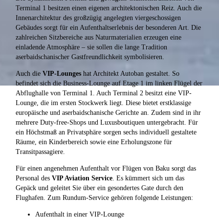
Terminal 1 besitzen einen eigenen architektonischen Reiz. Auch die
Innenarchitektur des großzügig angelegten viergeschossigen
Gebäudes sorgt für ein Aufenthaltserlebnis der besonderen Art. Die
zahlreichen Sitzbereiche aus Naturmaterialien erzeugen eine
einladende Atmosphäre – sie sollen die lange Tradition
aserbaidschanischer Gastfreundlichkeit symbolisieren.
Auch die
VIP-Lounges
hat Architekt Autoban gestaltet. So
befindet sich die Business-Lounge auf Etage 1 im linken Flügel der
Abflughalle von Terminal 1. Auch Terminal 2 besitzt eine VIP-
Lounge, die im ersten Stockwerk liegt. Diese bietet erstklassige
europäische und aserbaidschanische Gerichte an. Zudem sind in ihr
mehrere Duty-free-Shops und Luxusboutiquen untergebracht. Für
ein Höchstmaß an Privatsphäre sorgen sechs individuell gestaltete
Räume, ein Kinderbereich sowie eine Erholungszone für
Transitpassagiere.
Für einen angenehmen Aufenthalt vor Flügen von Baku sorgt das
Personal des
VIP Aviation Service
. Es kümmert sich um das
Gepäck und geleitet Sie über ein gesondertes Gate durch den
Flughafen. Zum Rundum-Service gehören folgende Leistungen:
Aufenthalt in einer VIP-Lounge