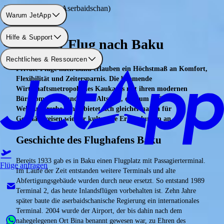
Flughafen: Baku (Aserbaidschan)
Warum JetApp
Hilfe & Support
Privater Flug nach Baku
Rechtliches & Ressourcen
Private Flüge nach Baku erlauben ein Höchstmaß an Komfort,
Flexibilität und Zeitersparnis. Die boomende
Wirtschaftsmetropole des Kaukasus mit ihren modernen
Bürokomplexen und einer Altstadt, die zum UNESCO-
Weltkulturerbe zählt, bietet sich gleichermaßen für
Geschäftsreisen wie für kulturelle Erkundungen an.
Geschichte des Flughafens Baku
Bereits 1933 gab es in Baku einen Flugplatz mit Passagierterminal.
Flüge anfragen
Im Laufe der Zeit entstanden weitere Terminals und alte
Abfertigungsgebäude wurden durch neue ersetzt. So entstand 1989
Terminal 2, das heute Inlandsflügen vorbehalten ist. Zehn Jahre
später baute die aserbaidschanische Regierung ein internationales
Terminal. 2004 wurde der Airport, der bis dahin nach dem
nahegelegenen Ort Bina benannt gewesen war, zu Ehren des