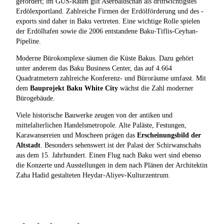
gefördert; im GUS-Raum gilt Aserbaidschan als drittwichtigstes
Erdölexportland. Zahlreiche Firmen der Erdölförderung und des -
exports sind daher in Baku vertreten. Eine wichtige Rolle spielen
der Erdölhafen sowie die 2006 entstandene Baku-Tiflis-Ceyhan-
Pipeline.
Moderne Bürokomplexe säumen die Küste Bakus. Dazu gehört
unter anderem das Baku Business Center, das auf 4.664
Quadratmetern zahlreiche Konferenz- und Büroräume umfasst. Mit
dem
Bauprojekt Baku White City
wächst die Zahl moderner
Bürogebäude.
Viele historische Bauwerke zeugen von der antiken und
mittelalterlichen Handelsmetropole. Alte Paläste, Festungen,
Karawansereien und Moscheen prägen das
Erscheinungsbild der
Altstadt
. Besonders sehenswert ist der Palast der Schirwanschahs
aus dem 15. Jahrhundert. Einen Flug nach Baku wert sind ebenso
die Konzerte und Ausstellungen in dem nach Plänen der Architektin
Zaha Hadid gestalteten Heydar-Aliyev-Kulturzentrum.