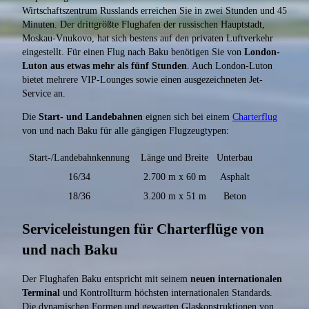
Wirtschaftszentrum Russlands erreichen Sie in zwei Stunden und 45
Minuten. Der drittgrößte Flughafen der russischen Hauptstadt,
Moskau-Vnukovo, hat sich bestens auf den privaten Luftverkehr
eingestellt. Für einen Flug nach Baku benötigen Sie von
London-
Luton aus etwas mehr als fünf Stunden
. Auch London-Luton
bietet mehrere VIP-Lounges sowie einen ausgezeichneten Jet-
Service an.
Die
Start- und Landebahnen
eignen sich bei einem
Charterflug
von und nach Baku für alle gängigen Flugzeugtypen:
Start-/Landebahnkennung
Länge und Breite
Unterbau
16/34
2.700 m x 60 m
Asphalt
18/36
3.200 m x 51 m
Beton
Serviceleistungen für Charterflüge von
und nach Baku
Der Flughafen Baku entspricht mit seinem
neuen internationalen
Terminal
und Kontrollturm höchsten internationalen Standards.
Die dynamischen Formen und gewagten Glaskonstruktionen von